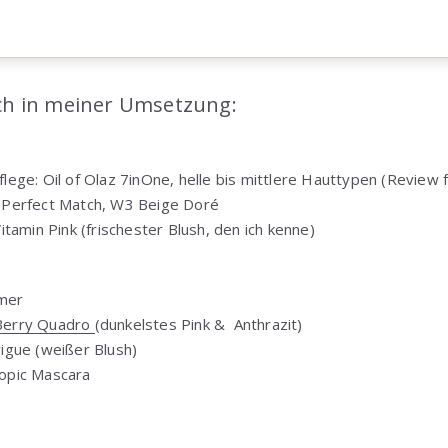
ch in meiner Umsetzung:
flege: Oil of Olaz 7inOne, helle bis mittlere Hauttypen (Review f
l Perfect Match, W3 Beige Doré
Vitamin Pink (frischester Blush, den ich kenne)
imer
Berry Quadro
(dunkelstes Pink & Anthrazit)
rigue (weißer Blush)
copic Mascara