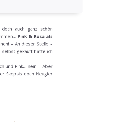
t doch auch ganz schön
ekommen…
Pink & Rosa als
en! – An dieser Stelle –
selbst gekauft hätte ich
h und Pink… nein. – Aber
her Skepsis doch Neugier