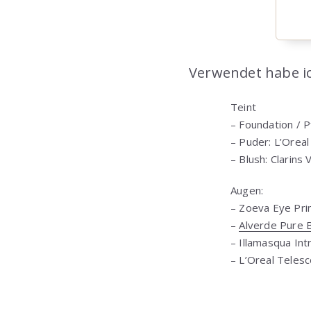
Verwendet habe i
Teint
– Foundation / P
– Puder: L’Orea
– Blush: Clarins 
Augen:
– Zoeva Eye Pr
–
Alverde Pure 
– Illamasqua Int
– L’Oreal Teles