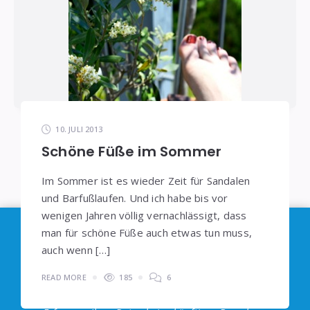
10. JULI 2013
Schöne Füße im Sommer
Im Sommer ist es wieder Zeit für Sandalen
und Barfußlaufen. Und ich habe bis vor
wenigen Jahren völlig vernachlässigt, dass
Im Sinne der
DSGVO
: Die Erfassung Deiner Daten
man für schöne Füße auch etwas tun muss,
durch
Google Analytics
können Sie durch
auch wenn […]
Klicken auf den folgenden Link unterbinden. Es
READ MORE
185
6
wird ein Opt-Out-Cookie gesetzt, dass das