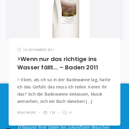
10. NOVEMBER 2011
>Wenn nur das richtige ins
Wasser fällt… – Baden 2011
> Eben, als ich so in der Badewanne lag, hatte
ich das Gefühl: das muss ich teilen. Kennt Ihr
Im Sinne der
DSGVO
: Die Erfassung Deiner Daten
das? Sich die Badewanne einlassen, Musik
anmachen, sich ein Buch daneben […]
durch
Google Analytics
können Sie durch
Klicken auf den folgenden Link unterbinden. Es
READ MORE
129
0
wird ein Opt-Out-Cookie gesetzt, dass das
Erfassung Ihrer Daten bei zukünftigen Besuchen