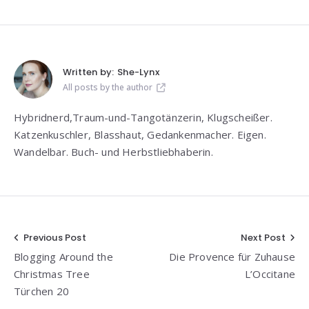
Written by:
She-Lynx
All posts by the author
Hybridnerd,Traum-und-Tangotänzerin, Klugscheißer.
Katzenkuschler, Blasshaut, Gedankenmacher. Eigen.
Wandelbar. Buch- und Herbstliebhaberin.
Beitragsnavigation
Previous Post
Next Post
Blogging Around the
Die Provence für Zuhause
Christmas Tree
L’Occitane
Türchen 20