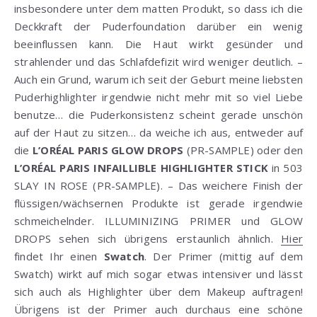
insbesondere unter dem matten Produkt, so dass ich die
Deckkraft der Puderfoundation darüber ein wenig
beeinflussen kann. Die Haut wirkt gesünder und
strahlender und das Schlafdefizit wird weniger deutlich. –
Auch ein Grund, warum ich seit der Geburt meine liebsten
Puderhighlighter irgendwie nicht mehr mit so viel Liebe
benutze… die Puderkonsistenz scheint gerade unschön
auf der Haut zu sitzen… da weiche ich aus, entweder auf
die
L’ORÉAL PARIS GLOW DROPS
(PR-SAMPLE) oder den
L’ORÉAL PARIS INFAILLIBLE HIGHLIGHTER STICK
in 503
SLAY IN ROSE (PR-SAMPLE). – Das weichere Finish der
flüssigen/wächsernen Produkte ist gerade irgendwie
schmeichelnder. ILLUMINIZING PRIMER und GLOW
DROPS sehen sich übrigens erstaunlich ähnlich.
Hier
findet Ihr einen
Swatch
. Der Primer (mittig auf dem
Swatch) wirkt auf mich sogar etwas intensiver und lässt
sich auch als Highlighter über dem Makeup auftragen!
Übrigens ist der Primer auch durchaus eine schöne