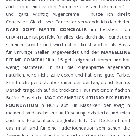
auch schon ein bisschen Sommersprossen bekommen) –
und ganz wichtig Augencreme – nutze ich direkt
Concealer. Gleich zwei Concealer verwende ich dabei: der
NARS SOFT MATTE CONCEALER
im hellsten Ton
CHANTILLY ist perfekt für alles, das durch die Foundation
scheinen könnte und wird daher direkt vorher als Basis
für unruhige Stellen angewendet und der
MAYBELLINE
FIT ME CONCEALER
in 15 geht eigentlich immer und hat
wenig Nachteile. Er hält die Augenpartie angenehm
natürlich, wird nicht zu trocken und hat eine gute Farbe.
Er ist nicht perfekt, aber einer der besten, die ich kenne.
Danach trage ich auf die trockene Haut mit einem flachen
Buffer Pinsel die
MAC COSMETICS STUDIO FIX PUDER
FOUNDATION
in NC15 auf. Ein Klassiker, der ewig in
meiner Handtasche zur Auffrischung existierte und mich
auch ins Krankenhaus begleitet hat. Die Deckkraft und
das Finish sind für eine Puderfoundation sehr schön, die
Anwendung simpel und narrensicher. Gerne hätte ich auch