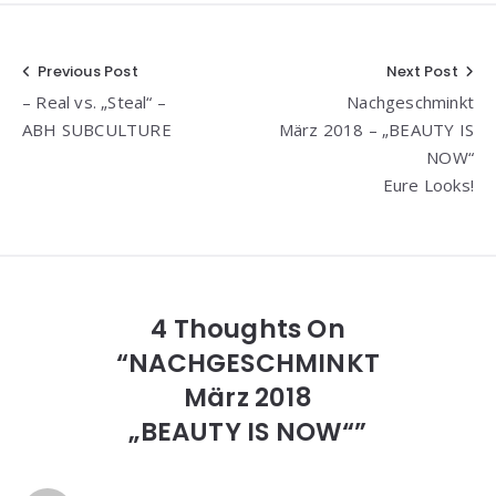
Beitragsnavigation
Previous Post
Next Post
– Real vs. „Steal“ –
Nachgeschminkt
ABH SUBCULTURE
März 2018 – „BEAUTY IS
NOW“
Eure Looks!
4 Thoughts On
“NACHGESCHMINKT
März 2018
„BEAUTY IS NOW“”