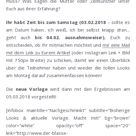
muss? Was sagen die Mütter oder Zeitkünstler unter
Euch aus ihrer Erfahrung?
Ihr habt Zeit bis zum Samstag (03.02.2018
– sollte es
am Datum haken.. ich weiß, ich bin selbst knapp dran…
geht auch
bis 04.02. ausnahmsweise
!
)
, Euch zu
entscheiden, ob Ihr mitmachen möchtet und
mir eine Mail
mit dem Link zu Eurem Artikel
(oder Instagram Link + Bild
mit 750px Breite) zu schicken, damit wir einen Überblick
über die Teilnehmer haben und wieder die tollen Looks
am Montag darauf zusammenfassen können!
Die
neue Vorlage
wird dann mit den Ergebnissen am
05.03.2018 vorgestellt!
[infobox maintitle=“Nachgeschminkt“ subtitle=“Bisherige
Looks & aktuelle Vorlage. Macht mit!“ bg=“brown“
color=“white“ opacity=“off“ space=“20″
link=“http://www.der-blasse-