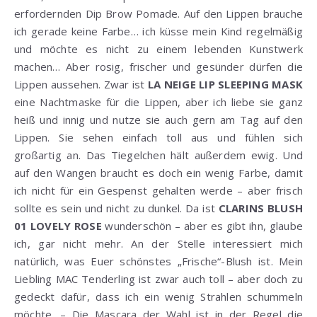
erfordernden Dip Brow Pomade. Auf den Lippen brauche
ich gerade keine Farbe… ich küsse mein Kind regelmäßig
und möchte es nicht zu einem lebenden Kunstwerk
machen… Aber rosig, frischer und gesünder dürfen die
Lippen aussehen. Zwar ist
LA NEIGE LIP SLEEPING MASK
eine Nachtmaske für die Lippen, aber ich liebe sie ganz
heiß und innig und nutze sie auch gern am Tag auf den
Lippen. Sie sehen einfach toll aus und fühlen sich
großartig an. Das Tiegelchen hält außerdem ewig. Und
auf den Wangen braucht es doch ein wenig Farbe, damit
ich nicht für ein Gespenst gehalten werde – aber frisch
sollte es sein und nicht zu dunkel. Da ist
CLARINS BLUSH
01 LOVELY ROSE
wunderschön – aber es gibt ihn, glaube
ich, gar nicht mehr. An der Stelle interessiert mich
natürlich, was Euer schönstes „Frische“-Blush ist. Mein
Liebling MAC Tenderling ist zwar auch toll – aber doch zu
gedeckt dafür, dass ich ein wenig Strahlen schummeln
möchte. – Die Mascara der Wahl ist in der Regel die