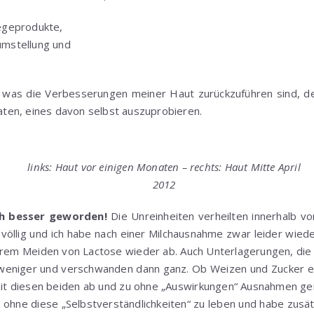
egeprodukte,
mstellung und
f was die Verbesserungen meiner Haut zurückzuführen sind, 
raten, eines davon selbst auszuprobieren.
links: Haut vor einigen Monaten – rechts: Haut Mitte April
2012
ch besser geworden!
Die Unreinheiten verheilten innerhalb 
völlig und ich habe nach einer Milchausnahme zwar leider wie
erem Meiden von Lactose wieder ab. Auch Unterlagerungen, die i
eniger und verschwanden dann ganz. Ob Weizen und Zucker ein
mit diesen beiden ab und zu ohne „Auswirkungen“ Ausnahmen gem
t ohne diese „Selbstverständlichkeiten“ zu leben und habe zusä