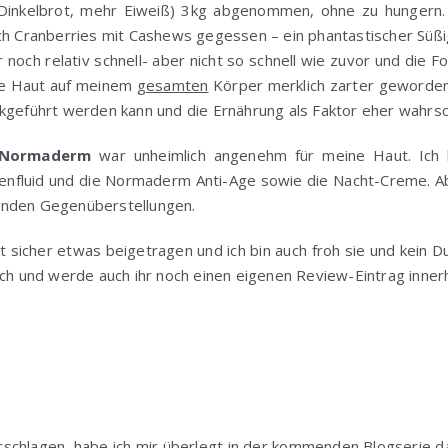
Dinkelbrot, mehr Eiweiß) 3kg abgenommen, ohne zu hungern. 
ch Cranberries mit Cashews gegessen – ein phantastischer Süßig
noch relativ schnell- aber nicht so schnell wie zuvor und die Fo
ie Haut auf meinem
gesamten
Körper merklich zarter geworden 
kgeführt werden kann und die Ernährung als Faktor eher wahrsc
e Normaderm
war unheimlich angenehm für meine Haut. Ich 
enfluid und die Normaderm Anti-Age sowie die Nacht-Creme. 
enden Gegenüberstellungen.
t sicher etwas beigetragen und ich bin auch froh sie und kein D
ich und werde auch ihr noch einen eigenen Review-Eintrag inner
erschlagen, habe ich mir überlegt in der kommenden Blogserie d