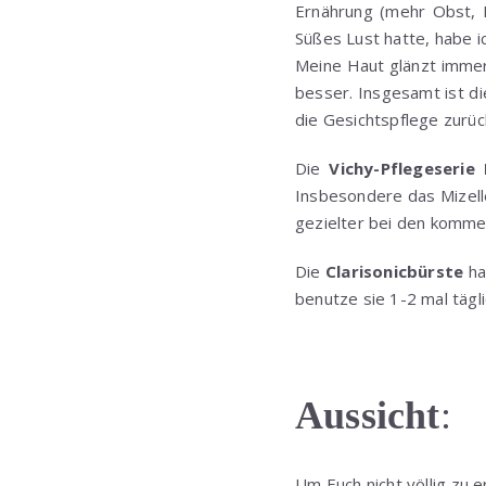
Ernährung (mehr Obst, 
Süßes Lust hatte, habe i
Meine Haut glänzt immer 
besser. Insgesamt ist d
die Gesichtspflege zurüc
Die
Vichy-Pflegeseri
Insbesondere das Mizell
gezielter bei den komm
Die
Clarisonicbürste
ha
benutze sie 1-2 mal tägl
Aussicht
:
Um Euch nicht völlig zu 