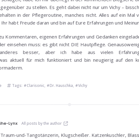
gegenüber zu stellen. Es geht dabei nicht nur um Vichy – biss
alten in der Pflegeroutine, manches nicht. Alles auf ein Mal 
, Ihr habt Freude daran und bin auf Eure Erfahrungen und Mein
h zu Kommentaren, eigenen Erfahrungen und Gedanken eingeladen
ider einsehen muss: es gibt nicht DIE Hautpflege. Genausoweni
anderes besser, aber ich habe aus vielen Erfahrun
as aktuell für mich funktioniert und bin neugierig auf den 
Normaderm.
e
Tags:
Clarisonic
,
Dr. Hauschka
,
Vichy
She-Lynx
All posts by the author
Traum-und-Tangotänzerin, Klugscheißer. Katzenkuschler, Blas