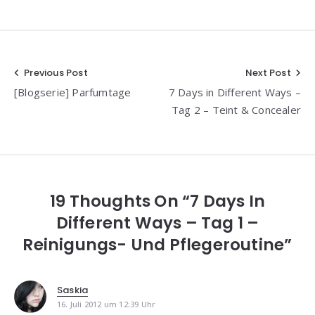
Beitragsnavigation
Previous Post
Next Post
[Blogserie] Parfumtage
7 Days in Different Ways –
Tag 2 – Teint & Concealer
19 Thoughts On “7 Days In
Different Ways – Tag 1 –
Reinigungs- Und Pflegeroutine”
Saskia
16. Juli 2012 um 12:39 Uhr