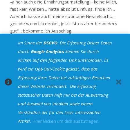
-a her auch eine Ernährungsumstellung… keine Milch,
fast kein Weizen… hatte absolut Einfluss, finde ich…
Aber ich hasse auch meine spontane Nesselsucht…
gerade wenn ich denke „Jetzt ist es aber besonders
gut“… bekomme ich Ausschlag.
Antworten
Im Sinne der
DSGVO
: Die Erfassung Deiner Daten
durch
Google Analytics
können Sie durch
Dine
Klicken auf den folgenden Link unterbinden. Es
16. Juli 2012 um 22:40 Uhr
wird ein Opt-Out-Cookie gesetzt, dass das
Erst letzte Woche war ich in der Apotheke um mich
Erfassung Ihrer Daten bei zukünftigen Besuchen
bezüglich einer neuen Pflege beraten zu lassen – ich bin
dieser Website verhindert.
Die Erfassung
mit La Roche Possay nicht mehr zufrieden – da wurde mir
statistischer Daten hilft mir bei der Auswertung
Vichy Normaderm empfohlen & ein paar Pröbchen
mitgegeben
Bisher kann ich weder pos. noch neg.
und Auswahl von Inhalten sowie einem
darüber sagen, aber ich hoffe natürlich, dass sich meine
Verständnis der für den Leser interessanten
Haut dadurch zum Guten wendet.
Artikel.
Hier klicken um dich auszutragen.
Auch mit Bioderma bin ich bei meinem heiligen Gral in