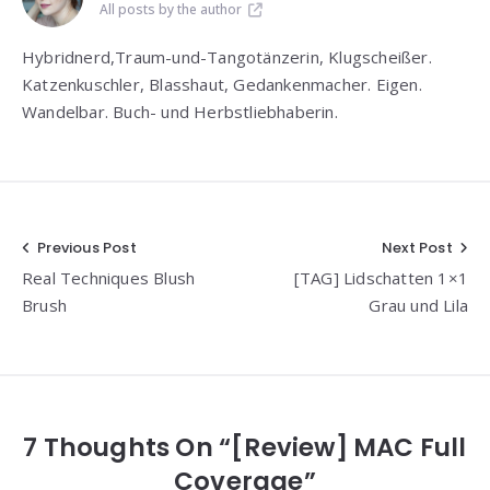
All posts by the author
Hybridnerd,Traum-und-Tangotänzerin, Klugscheißer.
Katzenkuschler, Blasshaut, Gedankenmacher. Eigen.
Wandelbar. Buch- und Herbstliebhaberin.
Beitragsnavigation
Previous Post
Next Post
Real Techniques Blush
[TAG] Lidschatten 1×1
Brush
Grau und Lila
7 Thoughts On “[Review] MAC Full
Coverage”