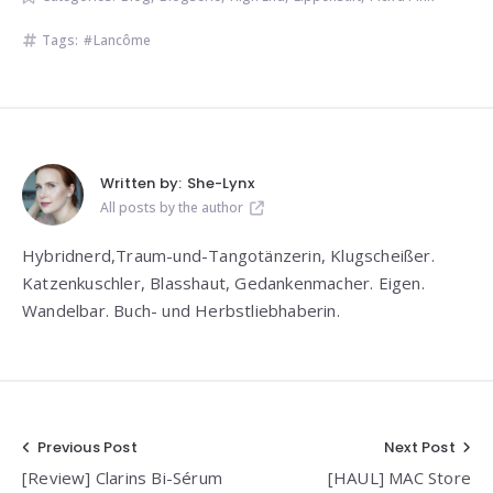
Tags:
Lancôme
Written by:
She-Lynx
All posts by the author
Hybridnerd,Traum-und-Tangotänzerin, Klugscheißer.
Katzenkuschler, Blasshaut, Gedankenmacher. Eigen.
Wandelbar. Buch- und Herbstliebhaberin.
Beitragsnavigation
Previous Post
Next Post
[Review] Clarins Bi-Sérum
[HAUL] MAC Store