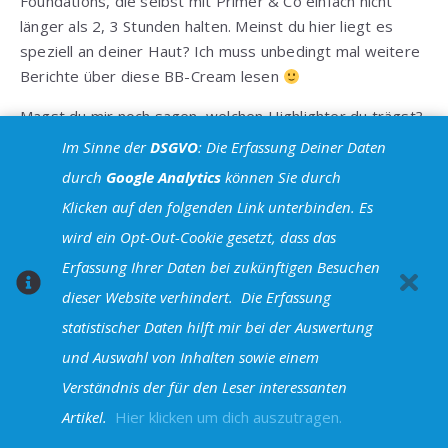
Foundations, die selbst mit Primer & Co einfach nicht
länger als 2, 3 Stunden halten. Meinst du hier liegt es
speziell an deiner Haut? Ich muss unbedingt mal weitere
Berichte über diese BB-Cream lesen
Magst du mir noch sagen, welchen Highlighter du trägst?
Der ist mir gleich aufgefallen, sieht so schön aus!
Im Sinne der
DSGVO
: Die Erfassung Deiner Daten
Antworten
durch
Google Analytics
können Sie durch
Klicken auf den folgenden Link unterbinden. Es
shelynx
wird ein Opt-Out-Cookie gesetzt, dass das
25. März 2013 um 16:55 Uhr
Erfassung Ihrer Daten bei zukünftigen Besuchen
mmh – ich finde die Skin79 Orange ähnlich hell – die
dieser Website verhindert.
Die Erfassung
Skin79 Hot Pink ist grauer… etwas dunkler .. ja – aber
statistischer Daten hilft mir bei der Auswertung
nicht viel.
und Auswahl von Inhalten sowie einem
Ich weiß manchmal nicht, ob es an meiner HAut liegt –
Verständnis der für den Leser interessanten
mit der gleichen Foundation ist es bei anderen ganz
Artikel.
Hier klicken um dich auszutragen.
anders oft… ich denke schon, dass man sehr individuell