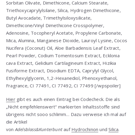
Sorbitan Olivate, Dimethicone, Calcium Stearate,
Triethoxycaprylylsilane, Silica, Hydrogen Dimethicone,
Butyl Avocadate, Trimethylsiloxysilicate,
Dimethicone/Vinyl Dimethicone Crosspolymer,
Adenosine, Tocopheryl Acetate, Propylene Carbonate,
Mica, Alumina, Manganese Dioxide, Lauroyl Lysine, Cocos
Nucifera (Coconut) Oil, Aloe Barbadensis Leaf Extract,
Pearl Powder, Codium Tomentosum Extract, Ecklonia
cava Extract, Gelidium Cartilagineum Extract, Hizikia
Fusiforme Extract, Disodium EDTA, Caprylyl Glycol,
Ethylhexylglycerin, 1,2-Hexanediol, Phenoxyethanol,
Fragrance, CI 77491, CI 77492, CI 77499 [/wpspoiler]
Hier
gibt es auch einen Eintrag bei Codecheck. Die als
„Nicht empfehlenswert“ markierten Inhaltsstoffe sind
übrigens nicht sooo schlimm… Dazu verweise ich mal auf
die Artikel
von
Adelsblass&Kunterbunt
auf
Hydrochinon
und
Silica
.