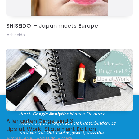
SHISEIDO – Japan meets Europe
Shiseido
Im Sinne der
DSGVO
: Die Erfassung Deiner Daten
durch
Google Analytics
können Sie durch
Aller guten Dinge sind 3
Klicken auf den folgenden Link unterbinden. Es
Lips at Work: Statement Edition
wird ein Opt-Out-Cookie gesetzt, dass das
L'oreal
,
MAC
,
Shiseido
,
Zoeva