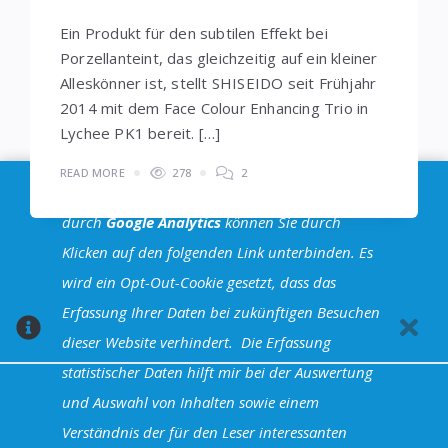
Ein Produkt für den subtilen Effekt bei
Porzellanteint, das gleichzeitig auf ein kleiner
Alleskönner ist, stellt SHISEIDO seit Frühjahr
2014 mit dem Face Colour Enhancing Trio in
Lychee PK1 bereit. […]
READ MORE
278
2
Im Sinne der
DSGVO
: Die Erfassung Deiner Daten
durch
Google Analytics
können Sie durch
Klicken auf den folgenden Link unterbinden. Es
Seitennummerierung
wird ein Opt-Out-Cookie gesetzt, dass das
1
2
3
der
Erfassung Ihrer Daten bei zukünftigen Besuchen
dieser Website verhindert.
Die Erfassung
Beiträge
statistischer Daten hilft mir bei der Auswertung
und Auswahl von Inhalten sowie einem
Halva Theme - Powered by WordPress
Verständnis der für den Leser interessanten