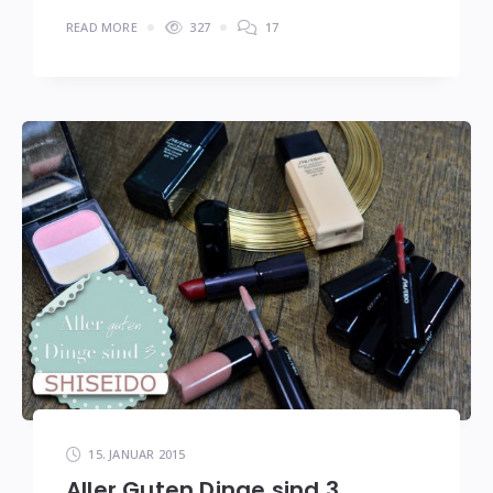
READ MORE
327
17
15. JANUAR 2015
Aller Guten Dinge sind 3