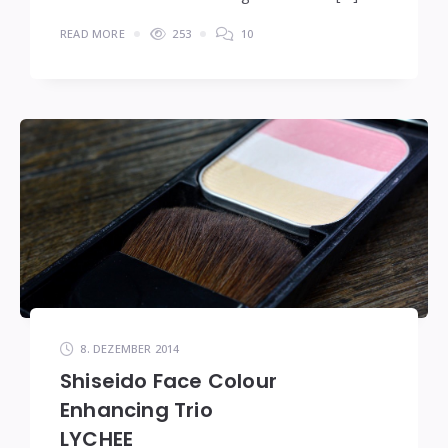
READ MORE
253
10
8. DEZEMBER 2014
Shiseido Face Colour
Enhancing Trio
LYCHEE