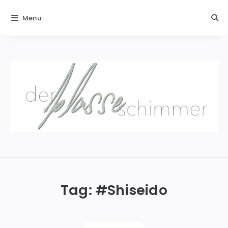
Menu
Der
blasse
Schimmer
Tag: #
Shiseido