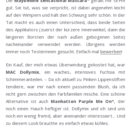
Die
Maybelline Sensational Mascara
* gefällt mir SEHR
gut. Sie tut, was sie verpricht, ist dabei angenehm leicht
auf den Wimpern und hält den Schwung sehr schön. In der
Tat macht es auch einen Unterschied, dass beide Seiten
des Applikators (zuerst der kürzere Innenwinkel, dann die
längeren Borsten der nach außen gebogenen Seite)
nacheinander verwendet werden. Übrigens werden
immer noch Testerinnen gesucht. Einfach mal
bewerben
!
Ein Kauf, der mich etwas Überwindung gekostet hat, war
MAC Dollymix
, ein waches, intensives Fuchsia mit
Schimmeranteilen. – Da ich aktuell zu Pinken Lippenstiften
tendiere, war mir nach einem passenden Blush, da ich
nicht gern zwischen den Farbfamilien mische. Eine schöne
Alternative ist auch
Manhatten Purple Me On
*, der
noch einen Hauch heftiger ist. Dollymix und ich sind uns
noch ein wenig fremd, aber aneinander interessiert… Und
zu diesem Look brauchte es einfach etwas kühles.