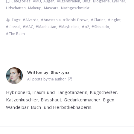
Categories:
AMU
,
Augen
,
Augenbrauen
,
Blog
,
Blogserie
,
Eyeliner
,
Lidschatten
,
Makeup
,
Mascara
,
Nachgeschminkt
Tags:
Alverde
,
Anastasia
,
Bobbi Brown
,
Clarins
,
Inglot
,
L'oreal
,
MAC
,
Manhattan
,
Maybelline
,
p2
,
Shiseido
,
The Balm
Written by:
She-Lynx
All posts by the author
Hybridnerd,Traum-und-Tangotänzerin, Klugscheißer.
Katzenkuschler, Blasshaut, Gedankenmacher. Eigen.
Wandelbar. Buch- und Herbstliebhaberin.