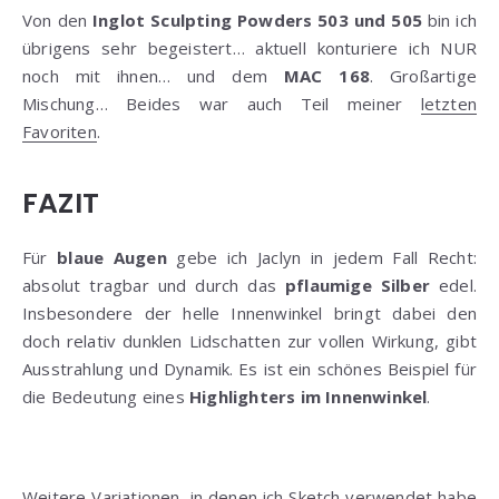
Von den
Inglot Sculpting Powders 503 und 505
bin ich
übrigens sehr begeistert… aktuell konturiere ich NUR
noch mit ihnen… und dem
MAC 168
. Großartige
Mischung… Beides war auch Teil meiner
letzten
Favoriten
.
FAZIT
Für
blaue Augen
gebe ich Jaclyn in jedem Fall Recht:
absolut tragbar und durch das
pflaumige Silber
edel.
Insbesondere der helle Innenwinkel bringt dabei den
doch relativ dunklen Lidschatten zur vollen Wirkung, gibt
Ausstrahlung und Dynamik. Es ist ein schönes Beispiel für
die Bedeutung eines
Highlighters im Innenwinkel
.
Weitere Variationen, in denen ich Sketch verwendet habe