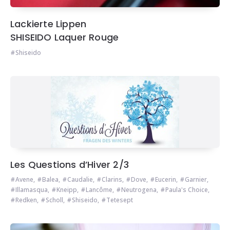
Lackierte Lippen
SHISEIDO Laquer Rouge
Shiseido
Les Questions d’Hiver 2/3
Avene
,
Balea
,
Caudalie
,
Clarins
,
Dove
,
Eucerin
,
Garnier
,
Illamasqua
,
Kneipp
,
Lancôme
,
Neutrogena
,
Paula's Choice
,
Redken
,
Scholl
,
Shiseido
,
Tetesept