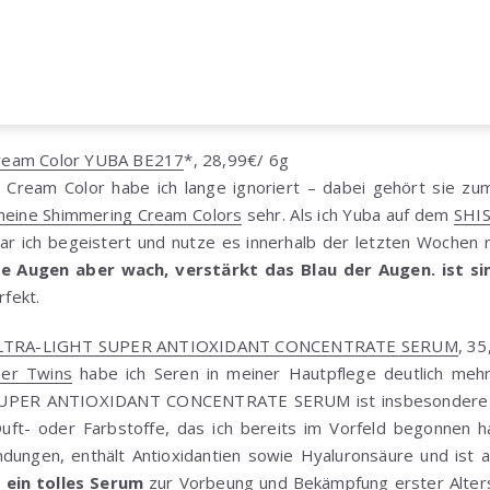
ream Color YUBA BE217
*, 28,99€/ 6g
 Cream Color habe ich lange ignoriert – dabei gehört sie zu
eine Shimmering Cream Colors
sehr. Als ich Yuba auf dem
SHI
r ich begeistert und nutze es innerhalb der letzten Wochen re
e Augen aber wach, verstärkt das Blau der Augen. ist sim
fekt.
T ULTRA-LIGHT SUPER ANTIOXIDANT CONCENTRATE SERUM
, 3
per Twins
habe ich Seren in meiner Hautpflege deutlich mehr
PER ANTIOXIDANT CONCENTRATE SERUM ist insbesondere fü
uft- oder Farbstoffe, das ich bereits im Vorfeld begonnen h
ündungen, enthält Antioxidantien sowie Hyaluronsäure und ist
 ein tolles Serum
zur Vorbeung und Bekämpfung erster Alters