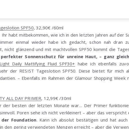
ageslotion SPF50
, 32,90€ /60ml
! Ihr habt mitbekommen, wie ich in den letzten Jahren auf der
immer einmal wieder habe ich gedacht, schon nah dran zu 
, nicht glänzend und mit machtvollen SPF50 kommt die Tages
 perfekter Sonnenschutz für unreine Haut, – ganz gleic
-Light Daily Mattifying Fluid SPF30+
habe ich ebenfalls zuvor
sehr der RESIST Tageslotion SPF50. Diese bietet für mich a
dantien. – Ebenfalls im Rahmen der Glamour Shopping Week n
TY ALL DAY PRIMER
, 12,99€ /30ml
er der besten der letzten Monate war… Der Primer funktionier
nnvoll. Poren sehe ich nicht verkleinert – aber das verspricht 
t der Foundation
. Kann ich absolut bestätigen und hat auch
ie in den gering verwendeten Mengen erreicht – aber die Verw