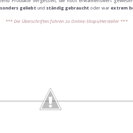
tzend Produkte vergessen, die noch erwähnenswert gewesen
sonders geliebt
und
ständig gebraucht
oder war
extrem b
*** Die Überschriften führen zu Online-Shops/Hersteller ***