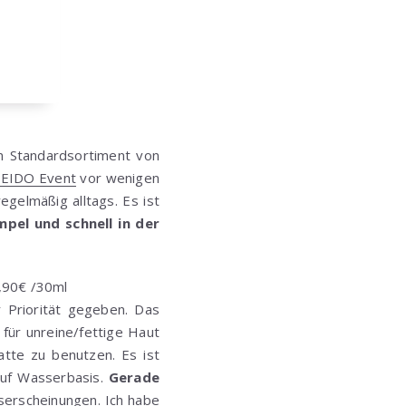
m Standardsortiment von
SEIDO Event
vor wenigen
gelmäßig alltags. Es ist
pel und schnell in der
5,90€ /30ml
 Priorität gegeben. Das
r unreine/fettige Haut
atte zu benutzen. Es ist
 auf Wasserbasis.
Gerade
erscheinungen. Ich habe