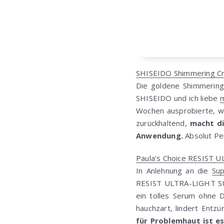
SHISEIDO Shimmering C
Die goldene Shimmering
SHISEIDO und ich liebe
m
Wochen ausprobierte, wa
zurückhaltend,
macht di
Anwendung.
Absolut Per
Paula’s Choice RESIS
In Anlehnung an die
Su
RESIST ULTRA-LIGHT SU
ein tolles Serum ohne D
hauchzart, lindert Entz
für Problemhaut ist es