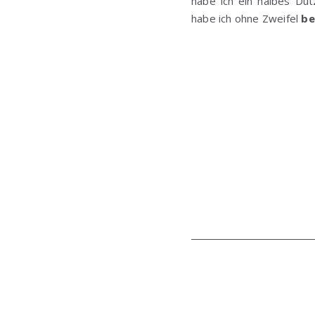
habe ich ein halbes Du
habe ich ohne Zweifel
be