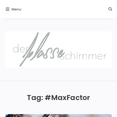
Menu
Der
blasse
Schimmer
Tag: #
MaxFactor