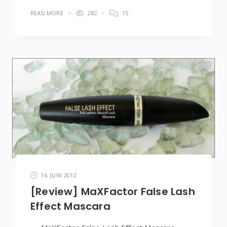
READ MORE
282
15
16. JUNI 2012
[Review] MaXFactor False Lash
Effect Mascara