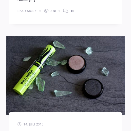
READ MORE
278
16
14. JULI 2013