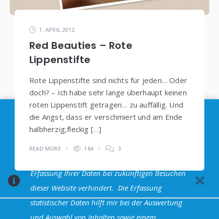
1. APRIL 2012
Red Beauties – Rote
Lippenstifte
Rote Lippenstifte sind nichts für jeden… Oder
doch? – Ich habe sehr lange überhaupt keinen
roten Lippenstift getragen… zu auffällig. Und
Im Sinne der
DSGVO
: Die Erfassung Deiner Daten
die Angst, dass er verschmiert und am Ende
durch
Google Analytics
können Sie durch
halbherzig,fleckig […]
Klicken auf den folgenden Link unterbinden. Es
READ MORE
184
3
wird ein Opt-Out-Cookie gesetzt, dass das
Erfassung Ihrer Daten bei zukünftigen Besuchen
dieser Website verhindert.
Die Erfassung
statistischer Daten hilft mir bei der Auswertung
und Auswahl von Inhalten sowie einem