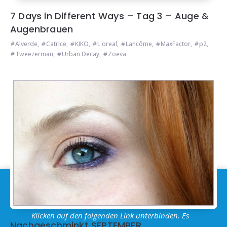
7 Days in Different Ways – Tag 3 – Auge &
Augenbrauen
Alverde
,
Catrice
,
KIKO
,
L'oreal
,
Lancôme
,
MaxFactor
,
p2
,
Tweezerman
,
Urban Decay
,
Zoeva
Im Sinne der
DSGVO
: Die Erfassung Deiner Daten
durch
Google Analytics
können Sie durch
Klicken auf den folgenden Link unterbinden. Es
Nachgeschminkt SEPTEMBER