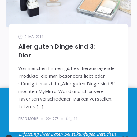
2. MAI 2014
Aller guten Dinge sind 3:
Dior
Von manchen Firmen gibt es herausragende
Produkte, die man besonders liebt oder
ständig benutzt. In „Aller guten Dinge sind 3“
möchten MyMirrorWorld und ich unsere
Im Sinne der
DSGVO
: Die Erfassung Deiner Daten
Favoriten verschiedener Marken vorstellen.
durch
Google Analytics
können Sie durch
Letztes […]
Klicken auf den folgenden Link unterbinden. Es
READ MORE
273
14
wird ein Opt-Out-Cookie gesetzt, dass das
Erfassung Ihrer Daten bei zukünftigen Besuchen