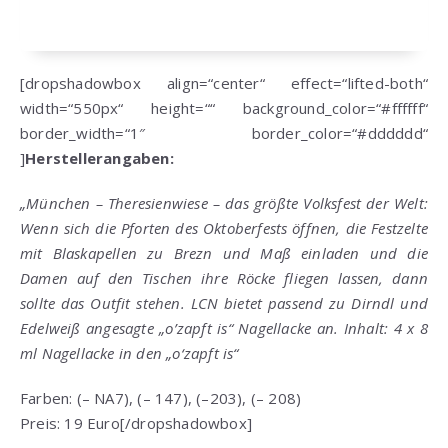
[dropshadowbox align=“center“ effect=“lifted-both“
width=“550px“ height=““ background_color=“#ffffff“
border_width=“1″ border_color=“#dddddd“
]
Herstellerangaben:
„München – Theresienwiese – das größte Volksfest der Welt:
Wenn sich die Pforten des Oktoberfests öffnen, die Festzelte
mit Blaskapellen zu Brezn und Maß einladen und die
Damen auf den Tischen ihre Röcke fliegen lassen, dann
sollte das Outfit stehen. LCN bietet passend zu Dirndl und
Edelweiß angesagte „o’zapft is“ Nagellacke an. Inhalt: 4 x 8
ml Nagellacke in den „o‘zapft is“
Farben: (– NA7), (– 147), (–203), (– 208)
Preis: 19 Euro[/dropshadowbox]