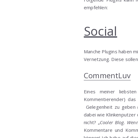
empfehlen:
Social
Manche Plugins haben mit
Vernetzung. Diese sollen
CommentLuv
Eines meiner liebste
Kommentierender) das H
Gelegenheit zu geben (
dabei wie Klinkenputzer 
nicht? „
Cooler Blog. Wenn
Kommentare und Kommen
können! Ich habe auf die