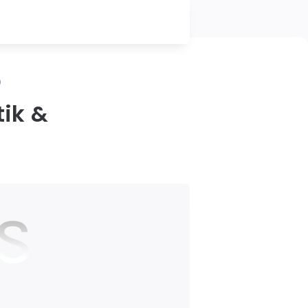
0
tik &