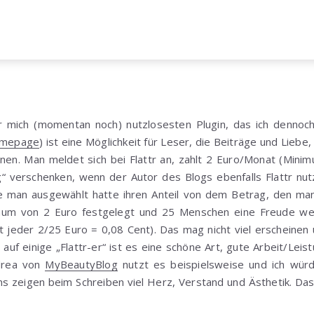
mich (momentan noch) nutzlosesten Plugin, das ich dennoc
mepage
) ist eine Möglichkeit für Leser, die Beiträge und Liebe,
ohnen. Man meldet sich bei Flattr an, zahlt 2 Euro/Monat (Mini
“ verschenken, wenn der Autor des Blogs ebenfalls Flattr n
ie man ausgewählt hatte ihren Anteil von dem Betrag, den ma
imum von 2 Euro festgelegt und 25 Menschen eine Freude weg
jeder 2/25 Euro = 0,08 Cent). Das mag nicht viel erscheinen
 auf einige „Flattr-er“ ist es eine schöne Art, gute Arbeit/Leist
ndrea von
MyBeautyBlog
nutzt es beispielsweise und ich wür
uns zeigen beim Schreiben viel Herz, Verstand und Ästhetik. Das