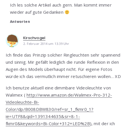
Ich les solche Artikel auch gern. Man kommt immer
wieder auf gute Gedanken
Antworten
Kirschvogel
2. Februar 2014 um 13:39 Uhr
Ich finde das Prinzip solcher Ringleuchten sehr spannend
und sinnig. Mir gefällt lediglich die runde Reflexion in den
Augen des Models überhaupt nicht. Für eigene Fotos
würde ich das vermutlich immer retuschieren wollen… XD
Ich benutze aktuell eine dimmbare Videoleuchte von
Walimex (
http://www.amazon.de/Walimex-Pro-312-
Videoleuchte-Bi-
Color/dp/B008DBW830/ref=sr_1_fkmr0_1?
ie=UTF8&qid=1391344635&sr=8-1-
fkmr0&keywords=Bi-Color+312+LED%2B
), mit der ich