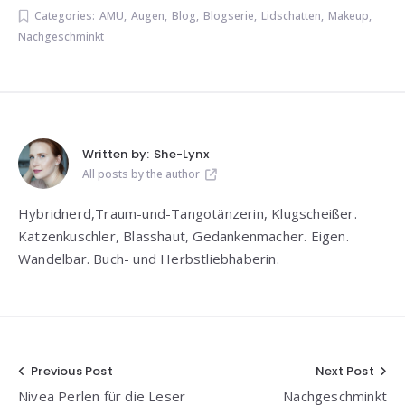
Categories:
AMU
,
Augen
,
Blog
,
Blogserie
,
Lidschatten
,
Makeup
,
Nachgeschminkt
Written by:
She-Lynx
All posts by the author
Hybridnerd,Traum-und-Tangotänzerin, Klugscheißer.
Katzenkuschler, Blasshaut, Gedankenmacher. Eigen.
Wandelbar. Buch- und Herbstliebhaberin.
Beitragsnavigation
Previous Post
Next Post
Nivea Perlen für die Leser
Nachgeschminkt