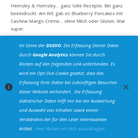
Hemsley & Hemsley… ganz tolle Rezepte. Bin ganz
beeindruckt. Am WE gab es Blueberry Pancakes mit
Cashew Mango Creme… ohne Milch oder Gluten. War
super.
GAnz liebe Grüße und danke Dir für Deine
Im Sinne der
DSGVO
: Die Erfassung Deiner Daten
Rückmeldung!
durch
Google Analytics
können Sie durch
Antworten
Klicken auf den folgenden Link unterbinden. Es
wird ein Opt-Out-Cookie gesetzt, dass das
Julie
Erfassung Ihrer Daten bei zukünftigen Besuchen
1. Januar 2015 um 22:55 Uhr
dieser Website verhindert.
Die Erfassung
So, jetzt habe ich den Artikel wohl schon zum fünften Mal
statistischer Daten hilft mir bei der Auswertung
gelesen
Du hast mich schon mit dem Pai Öl
und Auswahl von Inhalten sowie einem
angesteckt und von dem bin ich absolut begeistert! In
den letzten Tagen habe ich es immer zusammen mit
Verständnis der für den Leser interessanten
Thermalwasser einmassiert, das kannte ich vorher noch
Artikel.
Hier klicken um dich auszutragen.
gar nicht und so hat es mir nochmal besser gefallen!