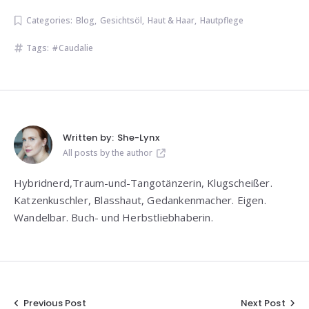
Categories:
Blog
,
Gesichtsöl
,
Haut & Haar
,
Hautpflege
Tags:
Caudalie
Written by:
She-Lynx
All posts by the author
Hybridnerd,Traum-und-Tangotänzerin, Klugscheißer.
Katzenkuschler, Blasshaut, Gedankenmacher. Eigen.
Wandelbar. Buch- und Herbstliebhaberin.
Beitragsnavigation
Previous Post
Next Post