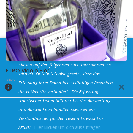
Im Sinne der
DSGVO
: Die Erfassung Deiner Daten
durch
Google Analytics
können Sie durch
Klicken auf den folgenden Link unterbinden. Es
ETRO Vicolo Fiori
wird ein Opt-Out-Cookie gesetzt, dass das
Etro
Erfassung Ihrer Daten bei zukünftigen Besuchen
dieser Website verhindert.
Die Erfassung
statistischer Daten hilft mir bei der Auswertung
und Auswahl von Inhalten sowie einem
Halva Theme - Powered by WordPress
Verständnis der für den Leser interessanten
Artikel.
Hier klicken um dich auszutragen.