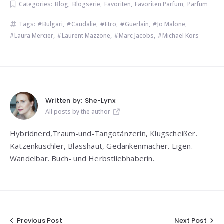
Categories:
Blog
,
Blogserie
,
Favoriten
,
Favoriten Parfum
,
Parfum
Tags:
Bulgari
,
Caudalie
,
Etro
,
Guerlain
,
Jo Malone
,
Laura Mercier
,
Laurent Mazzone
,
Marc Jacobs
,
Michael Kors
Written by:
She-Lynx
All posts by the author
Hybridnerd,Traum-und-Tangotänzerin, Klugscheißer.
Katzenkuschler, Blasshaut, Gedankenmacher. Eigen.
Wandelbar. Buch- und Herbstliebhaberin.
Beitragsnavigation
Previous Post
Next Post