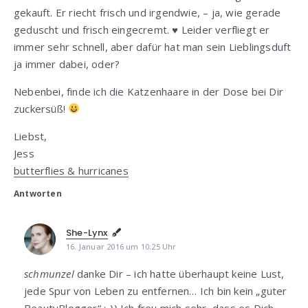
gekauft. Er riecht frisch und irgendwie, – ja, wie gerade
geduscht und frisch eingecremt. ♥ Leider verfliegt er
immer sehr schnell, aber dafür hat man sein Lieblingsduft
ja immer dabei, oder?
Nebenbei, finde ich die Katzenhaare in der Dose bei Dir
zuckersüß!
Liebst,
Jess
butterflies & hurricanes
Antworten
She-Lynx
16. Januar 2016 um 10:25 Uhr
schmunzel
danke Dir – ich hatte überhaupt keine Lust,
jede Spur von Leben zu entfernen… Ich bin kein „guter
BeautyBlogger“ :-)) Ich freu mich sehr, dass es Dich