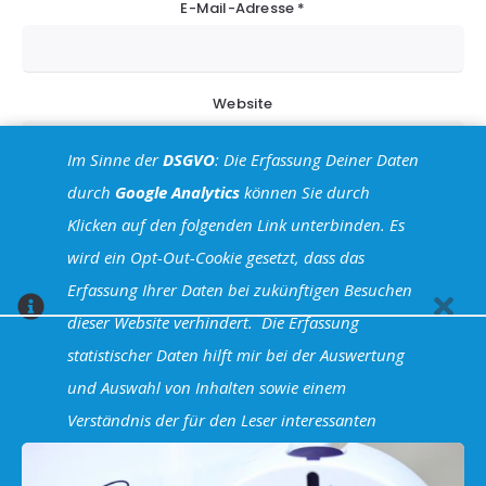
E-Mail-Adresse
*
Website
Im Sinne der
DSGVO
: Die Erfassung Deiner Daten
durch
Google Analytics
können Sie durch
Klicken auf den folgenden Link unterbinden. Es
wird ein Opt-Out-Cookie gesetzt, dass das
Erfassung Ihrer Daten bei zukünftigen Besuchen
dieser Website verhindert.
Die Erfassung
statistischer Daten hilft mir bei der Auswertung
You May Also Like
und Auswahl von Inhalten sowie einem
Verständnis der für den Leser interessanten
Artikel.
Hier klicken um dich auszutragen.