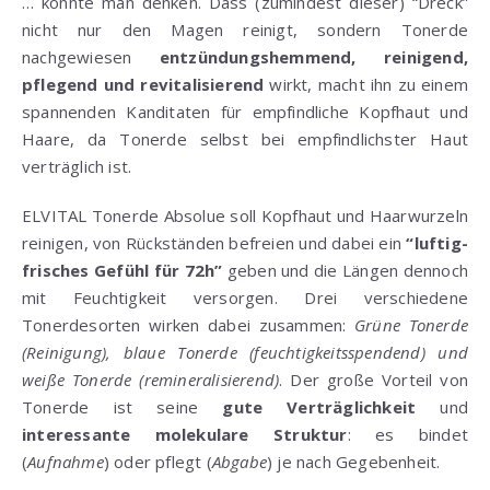
… könnte man denken. Dass (zumindest dieser) “Dreck”
nicht nur den Magen reinigt, sondern Tonerde
nachgewiesen
entzündungshemmend, reinigend,
pflegend und revitalisierend
wirkt, macht ihn zu einem
spannenden Kanditaten für empfindliche Kopfhaut und
Haare, da Tonerde selbst bei empfindlichster Haut
verträglich ist.
ELVITAL Tonerde Absolue soll Kopfhaut und Haarwurzeln
reinigen, von Rückständen befreien und dabei ein
“luftig-
frisches Gefühl für 72h”
geben und die Längen dennoch
mit Feuchtigkeit versorgen. Drei verschiedene
Tonerdesorten wirken dabei zusammen:
Grüne Tonerde
(Reinigung), blaue Tonerde (feuchtigkeitsspendend) und
weiße Tonerde (remineralisierend)
. Der große Vorteil von
Tonerde ist seine
gute Verträglichkeit
und
interessante molekulare Struktur
: es bindet
(
Aufnahme
) oder pflegt (
Abgabe
) je nach Gegebenheit.