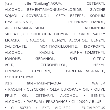
[tab title=“Spülung“]
AQUA
,
CETEARYL
ALCOHOL
,
BEHENTRIMONIUMCHLORIDE
,
GLYCINE
SOJA
OIL / SOYBEANOIL,
CETYL ESTERS
,
SODIUM
HYALURONATE
,
PHENOXYETHANOL
,
ARGILLA/
MAGNESIUM ALUMINUM
SILICATE
,
CHLORHEXIDINEDIHYDROCHLORIDE
,
SALICY
LICACID
,
LINALOOL
,
BENZYL ALCOHOL
,
BENZYL
SALICYLATE
,
MONTMORILLONITE
,
ISOPROPYL
ALCOHOL
,
KAOLIN
,
ALPHA-ISOMETHYL
IONONE
,
GERANIOL
,
BHT
,
CITRIC
ACID
,
CITRONELLOL
,
HEXYL
CINNAMAL
,
GLYCERIN
,
PARFUM
/
FRAGRANCE
,
C180281/1[/tab]
[tab title=“Maske“]
AQUA
/ WATER
•
KAOLIN
•
GLYCERIN
•
OLEA EUROPAEA
OIL / OLIVE
FRUIT OIL •
CETEARYL ALCOHOL
•
BENZYL
ALCOHOL
•
PARFUM
/
FRAGRANCE
•
CI 42090
/ BLUE 1
•
CI 60730
/ EXT. VIOLET2 •
EUCALYPTUS