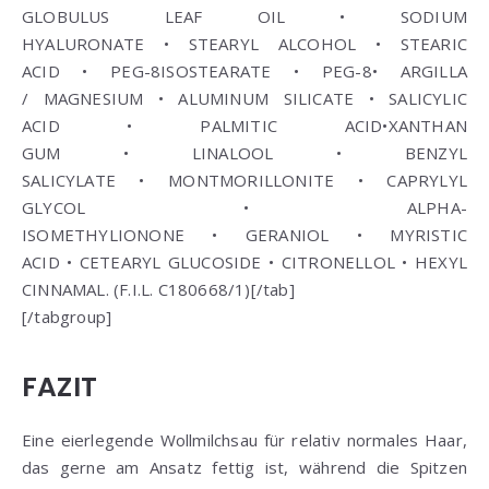
GLOBULUS
LEAF OIL •
SODIUM
HYALURONATE
•
STEARYL ALCOHOL
•
STEARIC
ACID
•
PEG-8ISOSTEARATE
•
PEG-8
• ARGILLA
/
MAGNESIUM • ALUMINUM SILICATE
•
SALICYLIC
ACID
•
PALMITIC ACID
•
XANTHAN
GUM
•
LINALOOL
•
BENZYL
SALICYLATE
•
MONTMORILLONITE
•
CAPRYLYL
GLYCOL
•
ALPHA-
ISOMETHYLIONONE
•
GERANIOL
•
MYRISTIC
ACID
•
CETEARYL GLUCOSIDE
•
CITRONELLOL
•
HEXYL
CINNAMAL
. (F.I.L. C180668/1)[/tab]
[/tabgroup]
FAZIT
Eine eierlegende Wollmilchsau für relativ normales Haar,
das gerne am Ansatz fettig ist, während die Spitzen