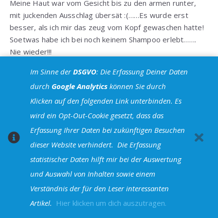
Meine Haut war vom Gesicht bis zu den armen runter,
mit juckenden Ausschlag übersät :(……Es wurde erst
besser, als ich mir das zeug vom Kopf gewaschen hatte!
Soetwas habe ich bei noch keinem Shampoo erlebt…….
Nie wieder!!!
Antworten
Im Sinne der
DSGVO
: Die Erfassung Deiner Daten
durch
Google Analytics
können Sie durch
She-Lynx
Klicken auf den folgenden Link unterbinden. Es
16. März 2016 um 11:44 Uhr
wird ein Opt-Out-Cookie gesetzt, dass das
Das tut mir leid! Da hast du ganz klar allergisch
Erfassung Ihrer Daten bei zukünftigen Besuchen
reagiert, was bei fast jedem Inhaltsstoff (natürlich wie
dieser Website verhindert.
Die Erfassung
synthetisch) vorkommen kann! Ich hoffe, Dir geht es
statistischer Daten hilft mir bei der Auswertung
besser! Dass es so schnell auch wieder nachließ ist ein
gutes Zeichen. Der juckende Ausschlag nennt sich
und Auswahl von Inhalten sowie einem
Nesselsucht oder Uriikaria und wird besonders gern
Verständnis der für den Leser interessanten
(aber nicht nur) bei Kontaktallergien ausgelöst. – Ich
Artikel.
Hier klicken um dich auszutragen.
hoffe, Du findest den Stoff heraus, denn ähnliches kann