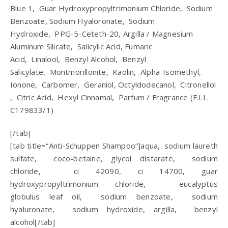
Blue 1,
Guar Hydroxypropyltrimonium Chloride
,
Sodium
Benzoate
, Sodium Hyaloronate,
Sodium
Hydroxide
,
PPG-5-Ceteth-20
, Argilla /
Magnesium
Aluminum Silicate
,
Salicylic Acid
,
Fumaric
Acid
,
Linalool
,
Benzyl Alcohol
,
Benzyl
Salicylate
,
Montmorillonite
,
Kaolin
,
Alpha-Isomethyl,
Ionone
,
Carbomer
,
Geraniol
,
Octyldodecanol
,
Citronellol
,
Citric Acid
,
Hexyl Cinnamal
,
Parfum
/
Fragrance
(F.I.L.
C179833/1)
[/tab]
[tab title=“Anti-Schuppen Shampoo“]
aqua
,
sodium laureth
sulfate
,
coco-betaine
,
glycol
distarate,
sodium
chloride
,
ci 42090
,
ci 14700
,
guar
hydroxypropyltrimonium chloride
,
eucalyptus
globulus
leaf oil,
sodium benzoate
,
sodium
hyaluronate
,
sodium hydroxide
, argilla,
benzyl
alcohol
[/tab]