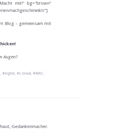
 Macht mit!“ bg=“brown“
erien/nachgeschminkt/“]
em Blog – gemeinsam mit
hicken!
en Augen?
,
Inglot
,
L'oreal
,
MAC
,
shaut, Gedankenmacher.