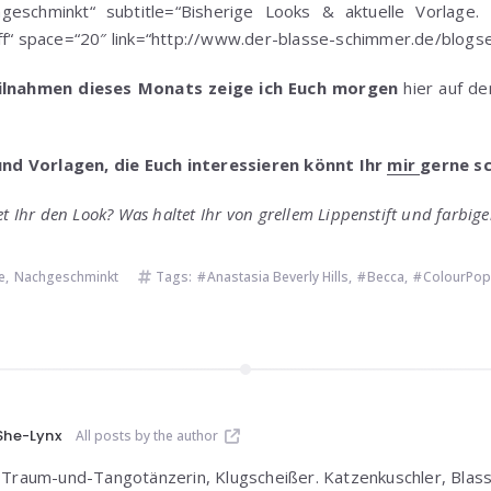
chgeschminkt“ subtitle=“Bisherige Looks & aktuelle Vorlage.
off“ space=“20″ link=“http://www.der-blasse-schimmer.de/blogs
lnahmen dieses Monats zeige ich Euch morgen
hier auf d
und Vorlagen, die Euch interessieren könnt Ihr
mir
gerne sc
et Ihr den Look? Was haltet Ihr von
grellem Lippenstift und farbig
e
,
Nachgeschminkt
Tags:
Anastasia Beverly Hills
,
Becca
,
ColourPop
She-Lynx
All posts by the author
Traum-und-Tangotänzerin, Klugscheißer. Katzenkuschler, Blas