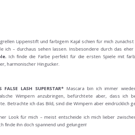
rellen Lippenstift und farbigem Kajal schien für mich zunächst
nde ich – durchaus sehen lassen. Insbesondere durch das ehe
le.
Ich finde die Farbe perfekt für die ersten Spiele mit far
er, harmonischer Hingucker.
IS FALSE LASH SUPERSTAR*
Mascara bin ich immer wieder 
 falsche Wimpern anzubringen, befürchtete aber, dass ich 
te. Betrachte ich das Bild, sind die Wimpern aber eindrücklich g
cher Look für mich – meist entscheide ich mich lieber zwisc
 ich finde ihn doch spannend und gelungen!