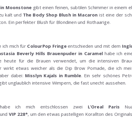
 in Moonstone
gibt einen feinen, subtilen Schimmer in einem
zu kalt und
The Body Shop Blush in Macaron
ist eine der sc
n. Ein perfekter Blush für Blondinen und Rothaarige.
 ich mich für
ColourPop Fringe
entschieden und mit dem
Ingl
stasia Beverly Hills Brauenpuder in Caramel
habe ich ein
e heute für die Brauen verwendet, um die intensiven Brau
 wirkt etwas weicher als die Dip Brow Pomade, die ich me
 aber dabei:
Misslyn Kajals in Rumble
. Ein sehr schönes Petr
gibt unglaublich intensive Wimpern, die fast unecht aussehen.
t habe ich mich entschlossen zwei
L’Oreal Paris
Nuan
und
VIP 228*
, um den etwas pastelligen Korallton des Origina