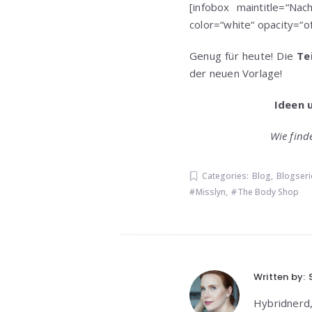
[infobox maintitle=“Na
color=“white“ opacity=“
Genug für heute! Die
Tei
der neuen Vorlage!
Ideen 
Wie find
Categories:
Blog
,
Blogseri
Misslyn
,
The Body Shop
Written by:
Hybridnerd,