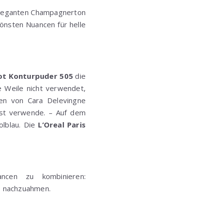
 eleganten Champagnerton
hönsten Nuancen für helle
ot Konturpuder 505
die
e Weile nicht verwendet,
en von Cara Delevingne
ist verwende. – Auf dem
olblau. Die
L’Oreal Paris
cen zu kombinieren:
ls nachzuahmen.