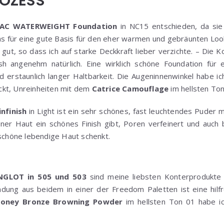
OZESS
AC WATERWEIGHT Foundation
in NC15 entschieden, da sie
das für eine gute Basis für den eher warmen und gebräunten Lo
 gut, so dass ich auf starke Deckkraft lieber verzichte. – Die 
nish angenehm natürlich. Eine wirklich schöne Foundation für e
d erstaunlich langer Haltbarkeit. Die Augeninnenwinkel habe i
ckt, Unreinheiten mit dem
Catrice Camouflage
im hellsten Ton
infinish
in Light ist ein sehr schönes, fast leuchtendes Puder mi
ner Haut ein schönes Finish gibt, Poren verfeinert und auch 
 schöne lebendige Haut schenkt.
NGLOT in 505 und 503
sind meine liebsten Konterprodukte 
dung aus beidem in einer der Freedom Paletten ist eine hilfr
oney Bronze Browning Powder
im hellsten Ton 01 habe i