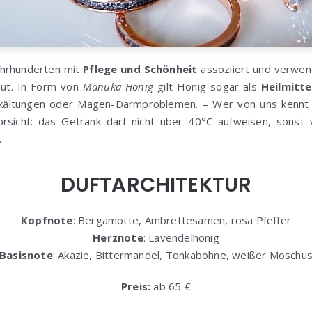
ahrhunderten mit
Pflege und Schönheit
assoziiert und verwend
aut. In Form von
Manuka Honig
gilt Honig sogar als
Heilmitte
rkältungen oder Magen-Darmproblemen. – Wer von uns kennt 
rsicht: das Getränk darf nicht über 40°C aufweisen, sonst 
.
DUFTARCHITEKTUR
Kopfnote
:
Bergamotte,
Ambrettesamen,
rosa Pfeffer
Herznote
: Lavendelhonig
Basisnote
:
Akazie,
Bittermandel,
Tonkabohne,
weißer Moschu
Preis:
ab 65 €