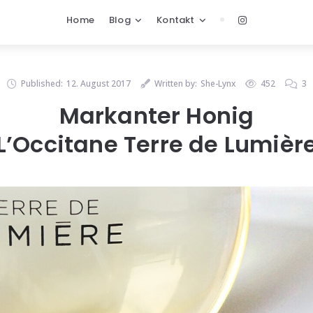
Home
Blog
Kontakt
Published:
12. August 2017
Written by:
She-Lynx
452
3
Markanter Honig
L’Occitane Terre de Lumièr