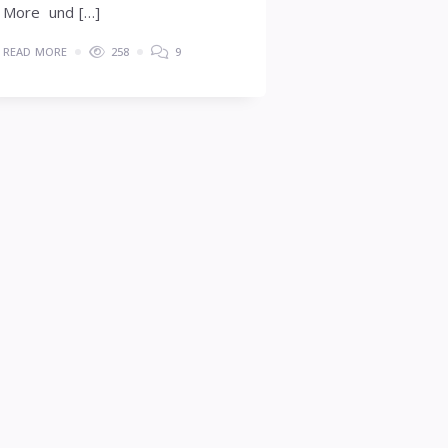
More und […]
READ MORE
258
9