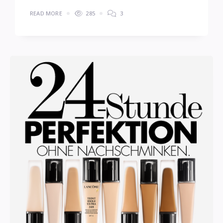
READ MORE
285
3