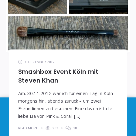
7. DEZEMBER 2012
Smashbox Event Köln mit
Steven Khan
Am. 30.11.2012 war ich für einen Tag in Köln –
morgens hin, abends zurück – um zwei
Im Sinne der
DSGVO
: Die Erfassung Deiner Daten
Freundinnen zu besuchen. Eine davon ist die
liebe Lia von Pink & Coral. […]
durch
Google Analytics
können Sie durch
Klicken auf den folgenden Link unterbinden. Es
READ MORE
233
28
wird ein Opt-Out-Cookie gesetzt, dass das