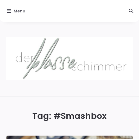
Menu
Der
blasse
Schimmer
Tag: #
Smashbox