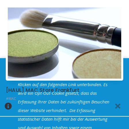
Im Sinne der
DSGVO
: Die Erfassung Deiner Daten
durch
Google Analytics
können Sie durch
Klicken auf den folgenden Link unterbinden. Es
[HAUL] MAC Store Frankfurt
wird ein Opt-Out-Cookie gesetzt, dass das
MAC
Erfassung Ihrer Daten bei zukünftigen Besuchen
dieser Website verhindert.
Die Erfassung
statistischer Daten hilft mir bei der Auswertung
und Auswahl von Inhalten sowie einem