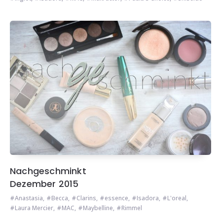
Nachgeschminkt
Dezember 2015
Anastasia
,
Becca
,
Clarins
,
essence
,
Isadora
,
L'oreal
,
Laura Mercier
,
MAC
,
Maybelline
,
Rimmel