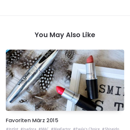
You May Also Like
Favoriten März 2015
Inglot
,
Isadora
,
MAC
,
MaxFactor
,
Paula's Choice
,
Shiseido