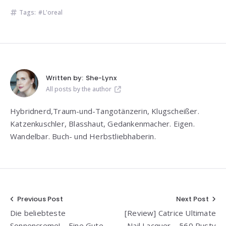
Tags:
L'oreal
Written by:
She-Lynx
All posts by the author
Hybridnerd,Traum-und-Tangotänzerin, Klugscheißer.
Katzenkuschler, Blasshaut, Gedankenmacher. Eigen.
Wandelbar. Buch- und Herbstliebhaberin.
Beitragsnavigation
Previous Post
Next Post
Die beliebteste
[Review] Catrice Ultimate
Sonnencreme! – Eine Gute
Nail Lacquer – 560 Rusty