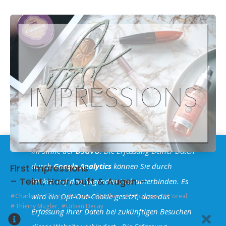
Im Sinne der
DSGVO
: Die Erfassung Deiner Daten
durch
Google Analytics
können Sie durch
First Impressions
– Teint, Haar, Duft & Augen –
Klicken auf den folgenden Link unterbinden. Es
wird ein Opt-Out-Cookie gesetzt, dass das
Charlotte Tilbury
,
House of Lashes
,
L'Occitane
,
L'oreal
,
Thierry Mugler
,
Urban Decay
Erfassung Ihrer Daten bei zukünftigen Besuchen