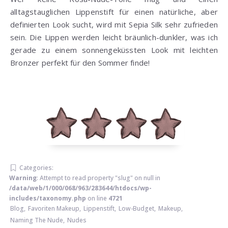
alltagstauglichen Lippenstift für einen natürliche, aber
definierten Look sucht, wird mit Sepia Silk sehr zufrieden
sein. Die Lippen werden leicht bräunlich-dunkler, was ich
gerade zu einem sonnengeküssten Look mit leichten
Bronzer perfekt für den Sommer finde!
Categories:
Warning
: Attempt to read property "slug" on null in
/data/web/1/000/068/963/283644/htdocs/wp-
includes/taxonomy.php
on line
4721
Blog
,
Favoriten Makeup
,
Lippenstift
,
Low-Budget
,
Makeup
,
Naming The Nude
,
Nudes