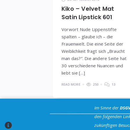
Kiko – Velvet Mat
Satin Lipstick 601
Vorwort Nude Lippenstifte
spalten – glaube ich – die
Frauenwelt. Die eine Seite der
Weiblichkeit fragt sich „Braucht
man das?“. Die andere Seite hat
30 verschiedene Nuancen und
liebt sie […]
READ MORE
250
13
Im Sinne der
DSG
den folgenden Link
zukünftigen Besuc