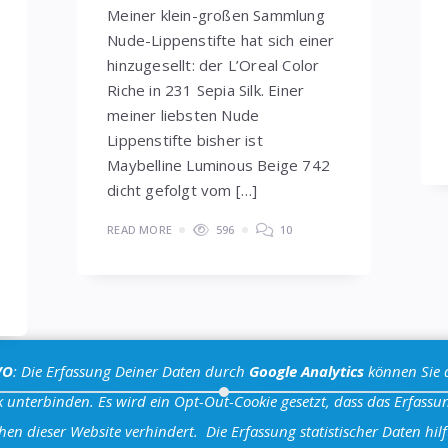
Meiner klein-großen Sammlung
Nude-Lippenstifte hat sich einer
hinzugesellt: der L’Oreal Color
Riche in 231 Sepia Silk. Einer
meiner liebsten Nude
Lippenstifte bisher ist
Maybelline Luminous Beige 742
dicht gefolgt vom […]
READ MORE
596
10
VO
: Die Erfassung Deiner Daten durch
Google Analytics
können Sie 
 unterbinden. Es wird ein Opt-Out-Cookie gesetzt, dass das Erfassun
hen dieser Website verhindert.
Die Erfassung statistischer Daten hilf