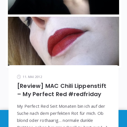
11. MAI 2012
[Review] MAC Chili Lippenstift
– My Perfect Red #redfriday
My Perfect Red Seit Monaten bin ich auf der
Suche nach dem perfekten Rot für mich. Ob
Im Sinne der
DSGVO
: Die Erfassung Deiner Daten
blond oder rothaarig… normale dunkle