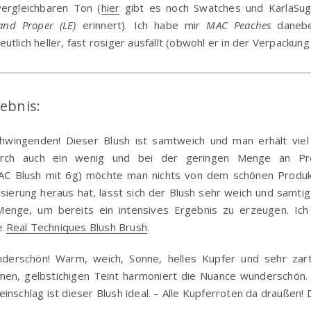
vergleichbaren Ton (
hier
gibt es noch Swatches und KarlaSug
nd Proper (LE)
erinnert). Ich habe mir
MAC Peaches
danebe
tlich heller, fast rosiger ausfällt (obwohl er in der Verpackung
ebnis:
chwingenden! Dieser Blush ist samtweich und man erhält viel
urch auch ein wenig und bei der geringen Menge an Pr
AC Blush mit 6g) möchte man nichts von dem schönen Produ
osierung heraus hat, lässt sich der Blush sehr weich und samti
Menge, um bereits ein intensives Ergebnis zu erzeugen. I
ie
Real Techniques Blush Brush
.
nderschön! Warm, weich, Sonne, helles Kupfer und sehr zar
men, gelbstichigen Teint harmoniert die Nuance wunderschön
nschlag ist dieser Blush ideal. – Alle Kupferroten da draußen! D