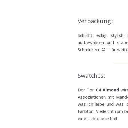
Verpackung :
Schlicht, eckig, styli
aufbewahren und stapel
Schminkerd
© – für weit
Swatches:
Der Ton
04 Almond
wird
Assoziationen mit Mande
was ich liebe und was i
Farbton. Vielleicht (um
eine Lichtquelle hält.