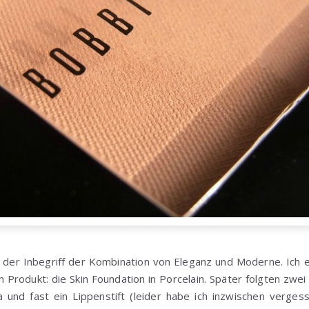
h der Inbegriff der Kombination von Eleganz und Moderne. Ich e
Produkt: die Skin Foundation in Porcelain. Später folgten zwei
a und fast ein Lippenstift (leider habe ich inzwischen verge