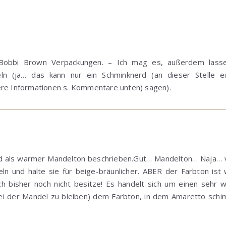
sh: Bobbi Brown Verpackungen. – Ich mag es, außerdem lass
n (ja… das kann nur ein Schminknerd (an dieser Stelle ei
ere Informationen s. Kommentare unten) sagen).
 als warmer Mandelton beschrieben.Gut… Mandelton… Naja… vi
ln und halte sie für beige-bräunlicher. ABER der Farbton is
ch bisher noch nicht besitze! Es handelt sich um einen seh
 bei der Mandel zu bleiben) dem Farbton, in dem Amaretto sch