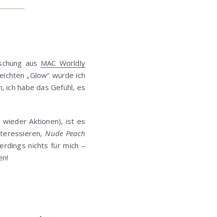
Mischung aus
MAC Worldly
leichten „Glow“ würde ich
 ich habe das Gefühl, es
wieder Aktionen), ist es
teressieren,
Nude Peach
rdings nichts für mich –
en!