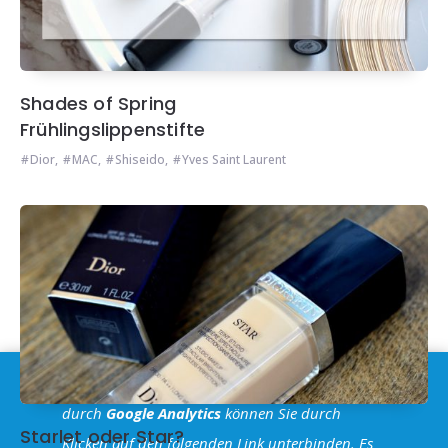
Shades of Spring
Frühlingslippenstifte
Dior
,
MAC
,
Shiseido
,
Yves Saint Laurent
Im Sinne der
DSGVO
: Die Erfassung Deiner Daten
durch
Google Analytics
können Sie durch
Starlet oder Star?
Klicken auf den folgenden Link unterbinden. Es