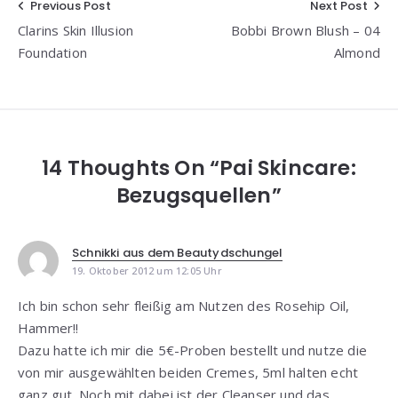
Beitragsnavigation
Previous Post
Next Post
Clarins Skin Illusion
Bobbi Brown Blush – 04
Foundation
Almond
14 Thoughts On “Pai Skincare:
Bezugsquellen”
Schnikki aus dem Beautydschungel
19. Oktober 2012 um 12:05 Uhr
Ich bin schon sehr fleißig am Nutzen des Rosehip Oil,
Hammer!!
Dazu hatte ich mir die 5€-Proben bestellt und nutze die
von mir ausgewählten beiden Cremes, 5ml halten echt
ganz gut. Noch mit dabei ist der Cleanser und das