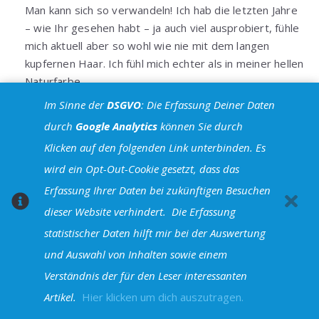
Man kann sich so verwandeln! Ich hab die letzten Jahre
– wie Ihr gesehen habt – ja auch viel ausprobiert, fühle
mich aktuell aber so wohl wie nie mit dem langen
kupfernen Haar. Ich fühl mich echter als in meiner hellen
Naturfarbe.
Im Sinne der
DSGVO
: Die Erfassung Deiner Daten
Ich schick Euch herzliche Grüße und freue mich über
durch
Google Analytics
können Sie durch
den lebhaften und sympathischen Austausch! Alles
Liebe und bis bald! Ich freu mich, von Euch zu hören!
Klicken auf den folgenden Link unterbinden. Es
wird ein Opt-Out-Cookie gesetzt, dass das
Antworten
Erfassung Ihrer Daten bei zukünftigen Besuchen
dieser Website verhindert.
Die Erfassung
statistischer Daten hilft mir bei der Auswertung
Leave A Reply
und Auswahl von Inhalten sowie einem
Verständnis der für den Leser interessanten
Your email address will not be published. Required fields
Artikel.
Hier klicken um dich auszutragen.
are marked *