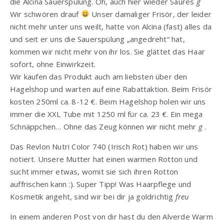
die Alcina Sauerspülung. Oh, auch hier wieder Saures
g
Wir schwören drauf
Unser damaliger Frisör, der leider
nicht mehr unter uns weilt, hatte von Alcina (fast) alles da
und seit er uns die Sauerspülung „angedreht“ hat,
kommen wir nicht mehr von ihr los. Sie glättet das Haar
sofort, ohne Einwirkzeit.
Wir kaufen das Produkt auch am liebsten über den
Hagelshop und warten auf eine Rabattaktion. Beim Frisör
kosten 250ml ca. 8-12 €. Beim Hagelshop holen wir uns
immer die XXL Tube mit 1250 ml für ca. 23 €. Ein mega
Schnäppchen… Ohne das Zeug können wir nicht mehr
g
.
Das Revlon Nutri Color 740 (Irisch Rot) haben wir uns
notiert. Unsere Mutter hat einen warmen Rotton und
sucht immer etwas, womit sie sich ihren Rotton
auffrischen kann :). Super Tipp! Was Haarpflege und
Kosmetik angeht, sind wir bei dir ja goldrichtig
freu
In einem anderen Post von dir hast du den Alverde Warm