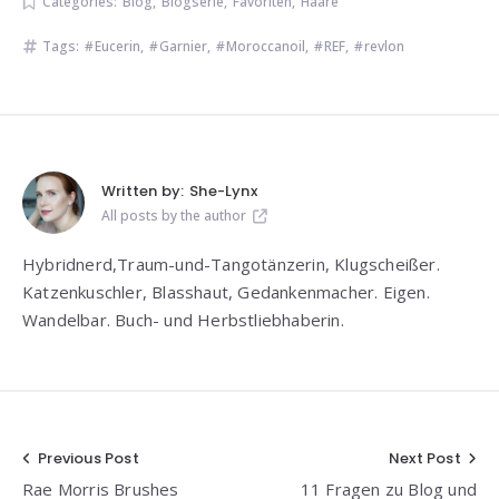
Categories:
Blog
,
Blogserie
,
Favoriten
,
Haare
Tags:
Eucerin
,
Garnier
,
Moroccanoil
,
REF
,
revlon
Written by:
She-Lynx
All posts by the author
Hybridnerd,Traum-und-Tangotänzerin, Klugscheißer.
Katzenkuschler, Blasshaut, Gedankenmacher. Eigen.
Wandelbar. Buch- und Herbstliebhaberin.
Beitragsnavigation
Previous Post
Next Post
Rae Morris Brushes
11 Fragen zu Blog und