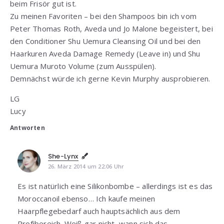
beim Frisör gut ist.
Zu meinen Favoriten – bei den Shampoos bin ich vom
Peter Thomas Roth, Aveda und Jo Malone begeistert, bei
den Conditioner Shu Uemura Cleansing Oil und bei den
Haarkuren Aveda Damage Remedy (Leave in) und Shu
Uemura Muroto Volume (zum Ausspülen).
Demnächst würde ich gerne Kevin Murphy ausprobieren.
LG
Lucy
Antworten
She-Lynx
26. März 2014 um 22:06 Uhr
Es ist natürlich eine Silikonbombe – allerdings ist es das
Moroccanoil ebenso… Ich kaufe meinen
Haarpflegebedarf auch hauptsächlich aus dem
Profibereich. Weiß gar nicht, wann sich das