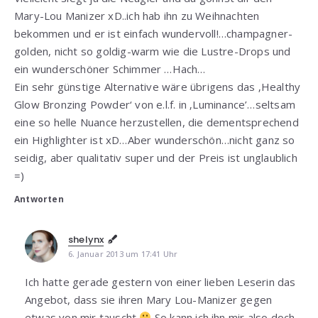
Mary-Lou Manizer xD..ich hab ihn zu Weihnachten
bekommen und er ist einfach wundervoll!…champagner-
golden, nicht so goldig-warm wie die Lustre-Drops und
ein wunderschöner Schimmer …Hach…
Ein sehr günstige Alternative wäre übrigens das ‚Healthy
Glow Bronzing Powder‘ von e.l.f. in ‚Luminance’…seltsam
eine so helle Nuance herzustellen, die dementsprechend
ein Highlighter ist xD…Aber wunderschön…nicht ganz so
seidig, aber qualitativ super und der Preis ist unglaublich
=)
Antworten
shelynx
6. Januar 2013 um 17:41 Uhr
Ich hatte gerade gestern von einer lieben Leserin das
Angebot, dass sie ihren Mary Lou-Manizer gegen
etwas von mir tauscht
So kann ich ihn mir also doch