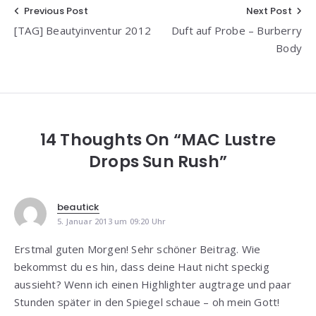
Beitragsnavigation
Previous Post
Next Post
[TAG] Beautyinventur 2012
Duft auf Probe – Burberry
Body
14 Thoughts On “MAC Lustre
Drops Sun Rush”
beautick
5. Januar 2013 um 09:20 Uhr
Erstmal guten Morgen! Sehr schöner Beitrag. Wie
bekommst du es hin, dass deine Haut nicht speckig
aussieht? Wenn ich einen Highlighter augtrage und paar
Stunden später in den Spiegel schaue – oh mein Gott!