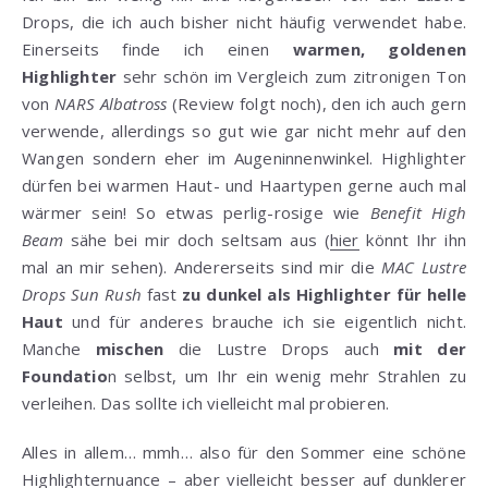
Drops, die ich auch bisher nicht häufig verwendet habe.
Einerseits finde ich einen
warmen, goldenen
Highlighter
sehr schön im Vergleich zum zitronigen Ton
von
NARS Albatross
(Review folgt noch), den ich auch gern
verwende, allerdings so gut wie gar nicht mehr auf den
Wangen sondern eher im Augeninnenwinkel. Highlighter
dürfen bei warmen Haut- und Haartypen gerne auch mal
wärmer sein! So etwas perlig-rosige wie
Benefit High
Beam
sähe bei mir doch seltsam aus (
hier
könnt Ihr ihn
mal an mir sehen). Andererseits sind mir die
MAC Lustre
Drops Sun Rush
fast
zu dunkel als Highlighter
für helle
Haut
und für anderes brauche ich sie eigentlich nicht.
Manche
mischen
die Lustre Drops auch
mit der
Foundatio
n selbst, um Ihr ein wenig mehr Strahlen zu
verleihen. Das sollte ich vielleicht mal probieren.
Alles in allem… mmh… also für den Sommer eine schöne
Highlighternuance – aber vielleicht besser auf dunklerer