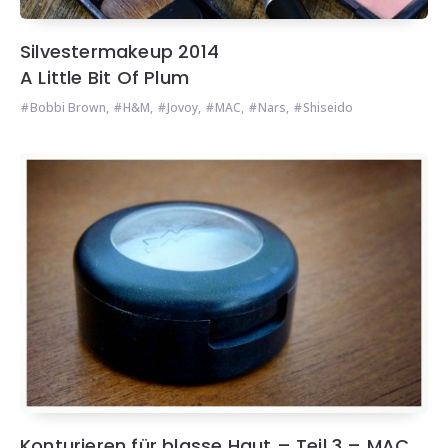
Silvestermakeup 2014
A Little Bit Of Plum
Bobbi Brown
,
H&M
,
Jovoy
,
MAC
,
Nars
,
Shiseido
Konturieren für blasse Haut – Teil 3 – MAC