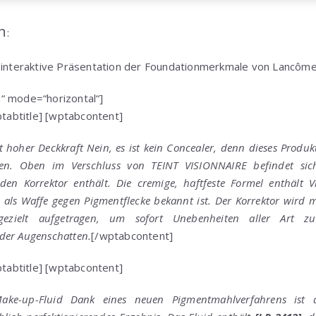
n
:
 interaktive Präsentation der Foundationmerkmale von Lancôme 
“ mode=“horizontal“]
ptabtitle] [wptabcontent]
 hoher Deckkraft Nein, es ist kein Concealer, denn dieses Produk
en. Oben im Verschluss von TEINT VISIONNAIRE befindet sich
en Korrektor enthält. Die cremige, haftfeste Formel enthält V
als Waffe gegen Pigmentflecke bekannt ist. Der Korrektor wird m
ezielt aufgetragen, um sofort Unebenheiten aller Art zu 
der Augenschatten.
[/wptabcontent]
ptabtitle] [wptabcontent]
Make-up-Fluid Dank eines neuen Pigmentmahlverfahrens ist 