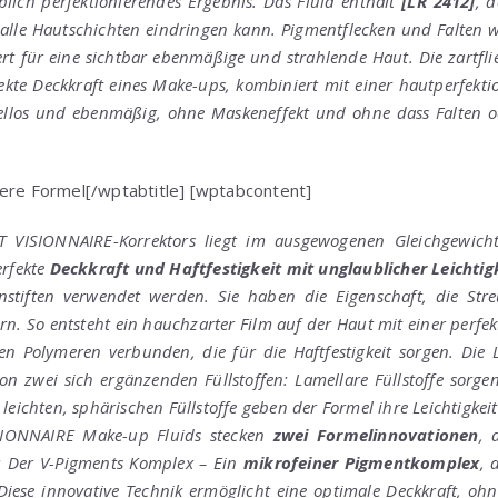
lich perfektionierendes Ergebnis. Das Fluid enthält
[LR 2412]
, 
 alle Hautschichten eindringen kann. Pigmentflecken und Falten 
rt für eine sichtbar ebenmäßige und strahlende Haut. Die zartfli
rfekte Deckkraft eines Make-ups, kombiniert mit einer hautperfekt
ellos und ebenmäßig, ohne Maskeneffekt und ohne dass Falten o
dere Formel[/wptabtitle] [wptabcontent]
 VISIONNAIRE-Korrektors liegt im ausgewogenen Gleichgewicht s
erfekte
Deckkraft und Haftfestigkeit mit unglaublicher Leichtig
enstiften verwendet werden. Sie haben die Eigenschaft, die St
n. So entsteht ein hauchzarter Film auf der Haut mit einer perfek
n Polymeren verbunden, die für die Haftfestigkeit sorgen. Die L
von zwei sich ergänzenden Füllstoffen: Lamellare Füllstoffe sorg
leichten, sphärischen Füllstoffe geben der Formel ihre Leichtigkeit
SIONNAIRE Make-up Fluids stecken
zwei Formelinnovationen
, 
: Der V-Pigments Komplex – Ein
mikrofeiner Pigmentkomplex
, 
Diese innovative Technik ermöglicht eine optimale Deckkraft, ohn