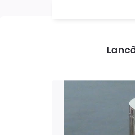
Lancô