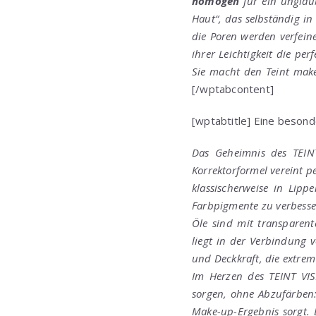
homogen
für ein unglaub
Haut“, das selbständig in
die Poren werden verfeine
ihrer Leichtigkeit die pe
Sie macht den Teint mak
[/wptabcontent]
[wptabtitle] Eine beson
Das Geheimnis des TEINT
Korrektorformel vereint p
klassischerweise in Lipp
Farbpigmente zu verbesser
Öle sind mit transparente
liegt in der Verbindung 
und Deckkraft, die extrem 
Im Herzen des TEINT VI
sorgen, ohne Abzufärben
Make-up-Ergebnis sorgt. 