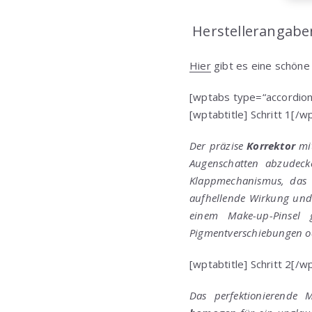
Herstellerangabe
Hier
gibt es eine schöne
[wptabs type=“accordion
[wptabtitle] Schritt 1[/w
Der präzise
Korrektor
mit
Augenschatten abzudeck
Klappmechanismus, das d
aufhellende Wirkung und 
einem Make-up-Pinsel g
Pigmentverschiebungen o
[wptabtitle] Schritt 2[/w
Das perfektionierende 