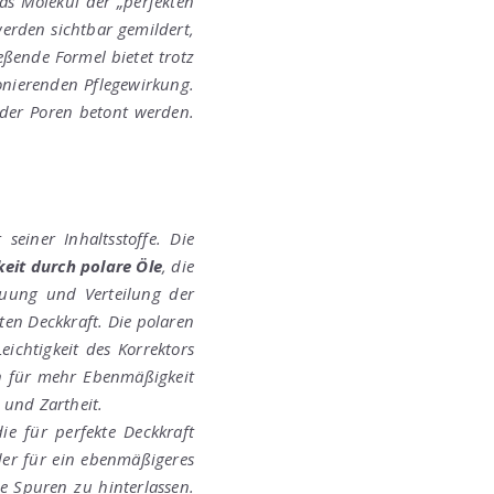
das Molekül der „perfekten
werden sichtbar gemildert,
eßende Formel bietet trotz
ionierenden Pflegewirkung.
der Poren betont werden.
einer Inhaltsstoffe. Die
keit durch polare Öle
, die
reuung und Verteilung der
ten Deckkraft. Die polaren
eichtigkeit des Korrektors
en für mehr Ebenmäßigkeit
 und Zartheit.
die für perfekte Deckkraft
der für ein ebenmäßigeres
e Spuren zu hinterlassen.