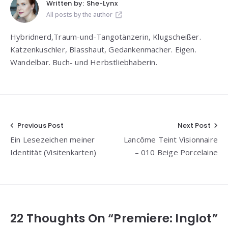
Written by:
She-Lynx
All posts by the author
Hybridnerd,Traum-und-Tangotänzerin, Klugscheißer.
Katzenkuschler, Blasshaut, Gedankenmacher. Eigen.
Wandelbar. Buch- und Herbstliebhaberin.
Beitragsnavigation
Previous Post
Next Post
Ein Lesezeichen meiner
Lancôme Teint Visionnaire
Identität (Visitenkarten)
– 010 Beige Porcelaine
22 Thoughts On “Premiere: Inglot”