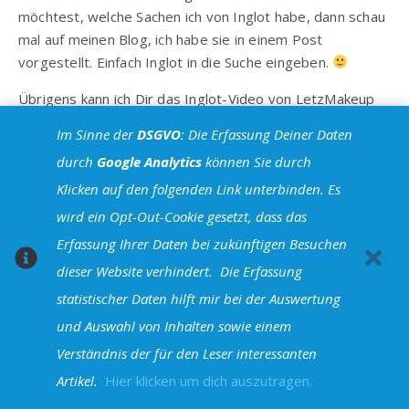
möchtest, welche Sachen ich von Inglot habe, dann schau
mal auf meinen Blog, ich habe sie in einem Post
vorgestellt. Einfach Inglot in die Suche eingeben.
Übrigens kann ich Dir das Inglot-Video von LetzMakeup
auf YouTube empfehlen. Siobhán hat in dem neuesten
Im Sinne der
DSGVO
: Die Erfassung Deiner Daten
Video all ihre Inglot-Lischatten gezeigt und da sie Make
durch
Google Analytics
können Sie durch
up-Artistin in Irland ist, hat sie viele und man bekommt
Klicken auf den folgenden Link unterbinden. Es
einen tollen Eindruck. Auch auf ihrem Blog
letzmakeup.com gibt es dazu den passenden Beitrag.
wird ein Opt-Out-Cookie gesetzt, dass das
Erfassung Ihrer Daten bei zukünftigen Besuchen
Deinem letzten Abschnitt kann ich auch nur zustimmen.
dieser Website verhindert.
Die Erfassung
Ganz liebe Grüße und ein schönes Wochenende wünsche
statistischer Daten hilft mir bei der Auswertung
ich Dir, Tina
und Auswahl von Inhalten sowie einem
Antworten
Verständnis der für den Leser interessanten
Artikel.
Hier klicken um dich auszutragen.
Anni