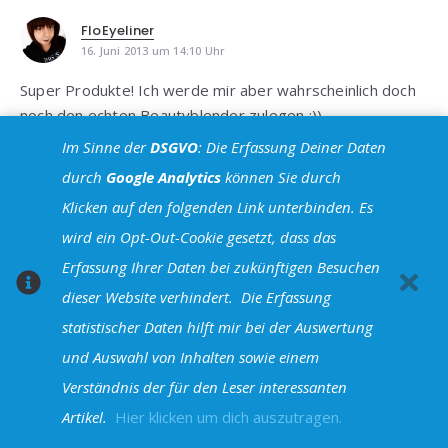
FloEyeliner
16. Juni 2013 um 14:10 Uhr
Super Produkte! Ich werde mir aber wahrscheinlich doch
noch den echten Beautyblender zulegen :))
Im Sinne der
DSGVO
: Die Erfassung Deiner Daten
Antworten
durch
Google Analytics
können Sie durch
shelynx
Klicken auf den folgenden Link unterbinden. Es
20. Juni 2013 um 15:50 Uhr
wird ein Opt-Out-Cookie gesetzt, dass das
Hallo Flo! Danke Dir! Du bist ja ein Namensvetter! Ich
Erfassung Ihrer Daten bei zukünftigen Besuchen
freue mich, dass Dir die Produkte gefallen – ich les die
dieser Website verhindert.
Die Erfassung
Favoriten Posts anderer auch immer besonders
statistischer Daten hilft mir bei der Auswertung
gerne… ich finde darin zeigt sich oft doch, was sich
und Auswahl von Inhalten sowie einem
wirklich über 1 Monat bewährt hat und was nur ein sehr
Verständnis der für den Leser interessanten
kurzes Leben hatte. Daraus am Ende des Jahres eine
Top 10 zu machen, wäre vllt. mal was… Probier ruhig
Artikel.
Hier klicken um dich auszutragen.
den echten Beautyblender – vllt. war es auch eine