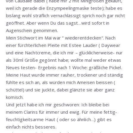
von Caudalie dabei ( habe mir 2 mit Minigrößen gekauft,
weil ich gerade die Enzympeelingmaske teste); habe es
bislang wohl sträflich vernachlässigt sprich noch gar nicht
geöffnet. Aber wenn Du das sagst…wird sofort in
Augenschein genommen.
Mein Stichwort im Mai war “ wiederentdecken“. Nach
einer fürchterlichen Pleite mit Estee Lauder ( Daywear
und eine Nachtcreme, die ich mir – glücklicherweise- nur
als 30ml Größe gegönnt habe; wollte mal weder etwas
Neues testen- Ergebnis nach 1 Woche: gräßliche Pickel.
Meine Haut wurde immer rauher, trockener und ständig
fühlte es sich an, als würden mich Ameisen beissen (
schüttel) und sie juckte, dabei glänzte sie aber ganz
komisch.
Und jetzt habe ich mir geschworen: Ich bleibe bei
meinem Clarins für immer und ewig. Für meine fettig-
feuchtigkeitsarme Haut ( oder so ähnlich…) gibt es
einfach nichts besseres.