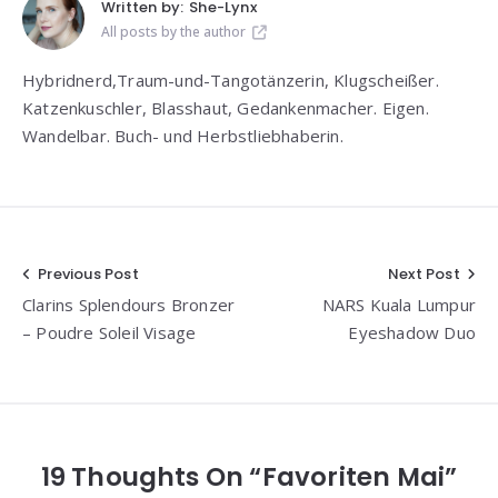
Written by:
She-Lynx
All posts by the author
Hybridnerd,Traum-und-Tangotänzerin, Klugscheißer.
Katzenkuschler, Blasshaut, Gedankenmacher. Eigen.
Wandelbar. Buch- und Herbstliebhaberin.
Beitragsnavigation
Previous Post
Next Post
Clarins Splendours Bronzer
NARS Kuala Lumpur
– Poudre Soleil Visage
Eyeshadow Duo
19 Thoughts On “Favoriten Mai”