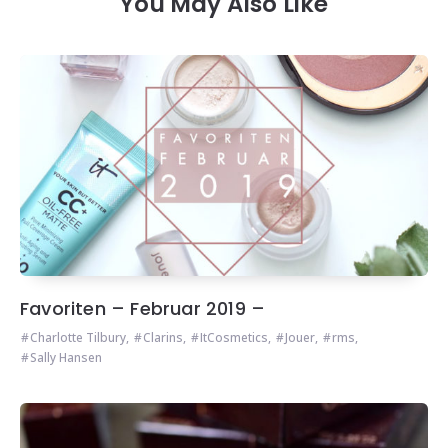
You May Also Like
Favoriten – Februar 2019 –
Charlotte Tilbury
,
Clarins
,
ItCosmetics
,
Jouer
,
rms
,
Sally Hansen