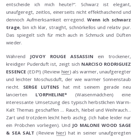
entscheide ich mich heute?“. Schwarz ist elegant,
unaufgeregt, zeitlos, einerseits nicht effekthaschend und
dennoch Aufmerksamkeit erregend.
Wenn ich schwarz
trage
, bin ich klar, straight, schnörkellos und relativ pur.
Das spiegelt sich für mich auch in Schmuck und Düften
wieder.
Während
JOVOY ROUGE ASSASSIN
ein trockener,
kreidiger Puderduft ist, zeigt sich
NARCISO RODRIGUEZ
ESSENCE
(EDP!) (Review
hier
) als warmer, unaufgeregter
und leichter Moschusduft, der wie warmer Sonnenstaub
riecht.
SERGE LUTENS
hat mit seinem gerade neu
lancierten
L’ORPHELINE*
(Waisenmädchen) eine
interessante Umsetzung des typisch herbstlichen Warm-
Kalt Themas geschaffen … Rauch, Nebel und Weihrauch…
Zart und trotzdem leicht herb aschig. (Ich habe leider nur
ein Pröbchen vorliegen). Und
JO MALONE WOOD SAGE
& SEA SALT
(Review
hier
) hat in seiner unaufgeregten