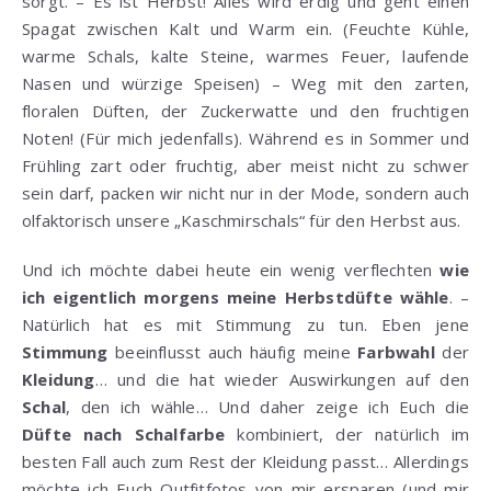
sorgt. – Es ist Herbst! Alles wird erdig und geht einen
Spagat zwischen Kalt und Warm ein. (Feuchte Kühle,
warme Schals, kalte Steine, warmes Feuer, laufende
Nasen und würzige Speisen) – Weg mit den zarten,
floralen Düften, der Zuckerwatte und den fruchtigen
Noten! (Für mich jedenfalls). Während es in Sommer und
Frühling zart oder fruchtig, aber meist nicht zu schwer
sein darf, packen wir nicht nur in der Mode, sondern auch
olfaktorisch unsere „Kaschmirschals“ für den Herbst aus.
Und ich möchte dabei heute ein wenig verflechten
wie
ich eigentlich morgens meine Herbstdüfte wähle
. –
Natürlich hat es mit Stimmung zu tun. Eben jene
Stimmung
beeinflusst auch häufig meine
Farbwahl
der
Kleidung
… und die hat wieder Auswirkungen auf den
Schal
, den ich wähle… Und daher zeige ich Euch die
Düfte nach Schalfarbe
kombiniert, der natürlich im
besten Fall auch zum Rest der Kleidung passt… Allerdings
möchte ich Euch Outfitfotos von mir ersparen (und mir