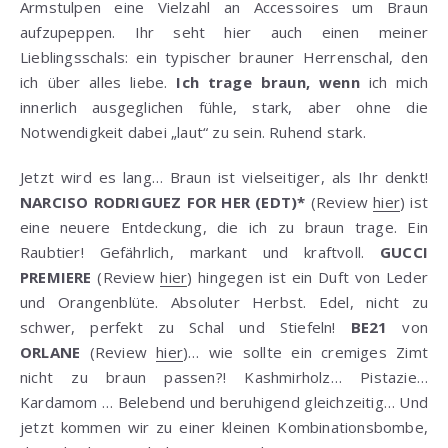
Armstulpen eine Vielzahl an Accessoires um Braun
aufzupeppen. Ihr seht hier auch einen meiner
Lieblingsschals: ein typischer brauner Herrenschal, den
ich über alles liebe.
Ich trage braun, wenn
ich mich
innerlich ausgeglichen fühle, stark, aber ohne die
Notwendigkeit dabei „laut“ zu sein. Ruhend stark.
Jetzt wird es lang… Braun ist vielseitiger, als Ihr denkt!
NARCISO RODRIGUEZ FOR HER (EDT)*
(Review
hier
) ist
eine neuere Entdeckung, die ich zu braun trage. Ein
Raubtier! Gefährlich, markant und kraftvoll.
GUCCI
PREMIERE
(Review
hier
) hingegen ist ein Duft von Leder
und Orangenblüte. Absoluter Herbst. Edel, nicht zu
schwer, perfekt zu Schal und Stiefeln!
BE21
von
ORLANE
(Review
hier
)… wie sollte ein cremiges Zimt
nicht zu braun passen?! Kashmirholz… Pistazie…
Kardamom … Belebend und beruhigend gleichzeitig… Und
jetzt kommen wir zu einer kleinen Kombinationsbombe,