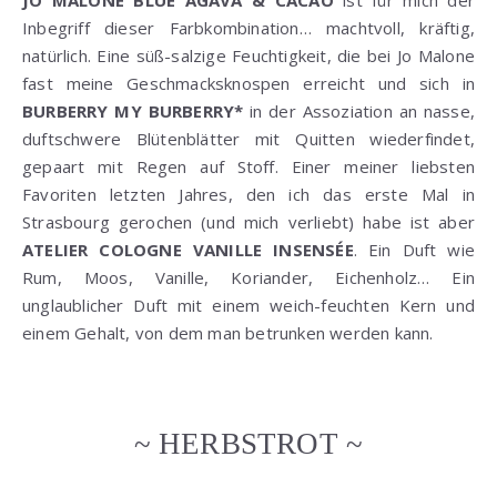
JO MALONE BLUE AGAVA & CACAO
ist für mich der
Inbegriff dieser Farbkombination… machtvoll, kräftig,
natürlich. Eine süß-salzige Feuchtigkeit, die bei Jo Malone
fast meine Geschmacksknospen erreicht und sich in
BURBERRY MY BURBERRY*
in der Assoziation an nasse,
duftschwere Blütenblätter mit Quitten wiederfindet,
gepaart mit Regen auf Stoff. Einer meiner liebsten
Favoriten letzten Jahres, den ich das erste Mal in
Strasbourg gerochen (und mich verliebt) habe ist aber
ATELIER COLOGNE VANILLE INSENSÉE
. Ein Duft wie
Rum, Moos, Vanille, Koriander, Eichenholz… Ein
unglaublicher Duft mit einem weich-feuchten Kern und
einem Gehalt, von dem man betrunken werden kann.
~ HERBSTROT ~