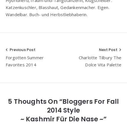
Hybridnerd,Traum-und-Tangotänzerin, Klugscheißer.
Katzenkuschler, Blasshaut, Gedankenmacher. Eigen.
Wandelbar. Buch- und Herbstliebhaberin.
Beitragsnavigation
Previous Post
Next Post
Forgotten Summer
Charlotte Tilbury The
Favorites 2014
Dolce Vita Palette
5 Thoughts On “Bloggers For Fall
2014 Style
~ Kashmir Für Die Nase ~”