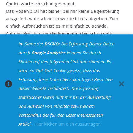
Choice warte ich schon gespannt.
Das Rosehip Oil hat bisher bei mir keine Begeisterung
ausgelöst, wahrscheinlich werde ich es abgeben. Zum
einfach Aufbrauchen ist es mir einfach zu schade.
Auf den Bericht über die Foundation bin schon sehr
gespannt.
Im Sinne der
DSGVO
: Die Erfassung Deiner Daten
Antworten
durch
Google Analytics
können Sie durch
Klicken auf den folgenden Link unterbinden. Es
shelynx
wird ein Opt-Out-Cookie gesetzt, dass das
5. Februar 2013 um 22:33 Uhr
Erfassung Ihrer Daten bei zukünftigen Besuchen
Das tut mir leid zu hören, dass das Öl nichts für Dich
dieser Website verhindert.
Die Erfassung
war – aber die richtige Hautpflege ist sowas
statistischer Daten hilft mir bei der Auswertung
komplexes… man probiert einfach 1000 Dinge aus und
und Auswahl von Inhalten sowie einem
irgendwann trifft man mal was glückliches. Bin
gespannt, wie Du die Paula’s Choice Sachen findest!
Verständnis der für den Leser interessanten
Danke Dir für Dein Kommentar! so macht es mir auch
Artikel.
Hier klicken um dich auszutragen.
selbst Spaß solche Favoritenposts zu schreiben!