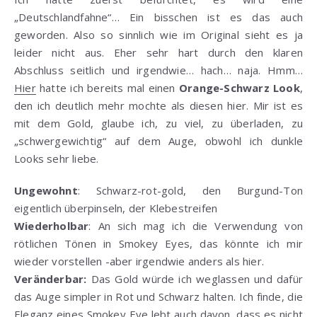
„Deutschlandfahne“… Ein bisschen ist es das auch
geworden. Also so sinnlich wie im Original sieht es ja
leider nicht aus. Eher sehr hart durch den klaren
Abschluss seitlich und irgendwie… hach… naja. Hmm…
Hier
hatte ich bereits mal einen
Orange-Schwarz
Look
,
den ich deutlich mehr mochte als diesen hier. Mir ist es
mit dem Gold, glaube ich, zu viel, zu überladen, zu
„schwergewichtig“ auf dem Auge, obwohl ich dunkle
Looks sehr liebe.
Ungewohnt
: Schwarz-rot-gold, den Burgund-Ton
eigentlich überpinseln, der Klebestreifen
Wiederholbar
: An sich mag ich die Verwendung von
rötlichen Tönen in Smokey Eyes, das könnte ich mir
wieder vorstellen -aber irgendwie anders als hier.
Veränderbar:
Das Gold würde ich weglassen und dafür
das Auge simpler in Rot und Schwarz halten. Ich finde, die
Eleganz eines Smokey Eye lebt auch davon, dass es nicht