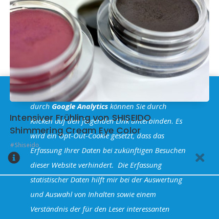
Im Sinne der
DSGVO
: Die Erfassung Deiner Daten
durch
Google Analytics
können Sie durch
Intensiver Frühling von SHISEIDO
Klicken auf den folgenden Link unterbinden. Es
Shimmering Cream Eye Color
wird ein Opt-Out-Cookie gesetzt, dass das
Shiseido
Erfassung Ihrer Daten bei zukünftigen Besuchen
dieser Website verhindert.
Die Erfassung
statistischer Daten hilft mir bei der Auswertung
und Auswahl von Inhalten sowie einem
Halva Theme - Powered by WordPress
Verständnis der für den Leser interessanten