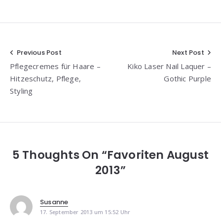
Beitragsnavigation
Previous Post
Next Post
Pflegecremes für Haare –
Kiko Laser Nail Laquer –
Hitzeschutz, Pflege,
Gothic Purple
Styling
5 Thoughts On “Favoriten August
2013”
Susanne
17. September 2013 um 15:52 Uhr