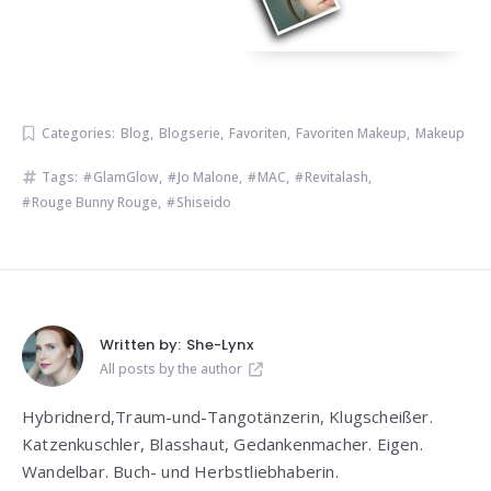
Categories:
Blog
,
Blogserie
,
Favoriten
,
Favoriten Makeup
,
Makeup
Tags:
GlamGlow
,
Jo Malone
,
MAC
,
Revitalash
,
Rouge Bunny Rouge
,
Shiseido
Written by:
She-Lynx
All posts by the author
Hybridnerd,Traum-und-Tangotänzerin, Klugscheißer.
Katzenkuschler, Blasshaut, Gedankenmacher. Eigen.
Wandelbar. Buch- und Herbstliebhaberin.