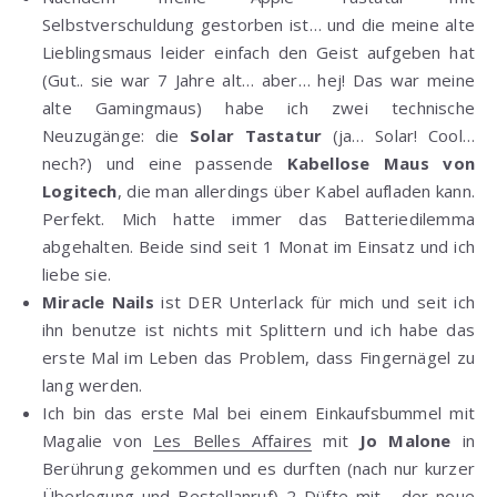
Selbstverschuldung gestorben ist… und die meine alte
Lieblingsmaus leider einfach den Geist aufgeben hat
(Gut.. sie war 7 Jahre alt… aber… hej! Das war meine
alte Gamingmaus) habe ich zwei technische
Neuzugänge: die
Solar Tastatur
(ja… Solar! Cool…
nech?) und eine passende
Kabellose Maus von
Logitech
, die man allerdings über Kabel aufladen kann.
Perfekt. Mich hatte immer das Batteriedilemma
abgehalten. Beide sind seit 1 Monat im Einsatz und ich
liebe sie.
Miracle Nails
ist DER Unterlack für mich und seit ich
ihn benutze ist nichts mit Splittern und ich habe das
erste Mal im Leben das Problem, dass Fingernägel zu
lang werden.
Ich bin das erste Mal bei einem Einkaufsbummel mit
Magalie von
Les Belles Affaires
mit
Jo Malone
in
Berührung gekommen und es durften (nach nur kurzer
Überlegung und Bestellanruf) 2 Düfte mit… der neue