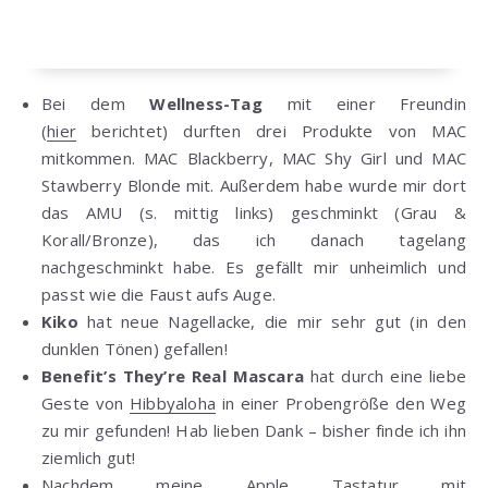
Bei dem
Wellness-Tag
mit einer Freundin
(
hier
berichtet) durften drei Produkte von MAC
mitkommen. MAC Blackberry, MAC Shy Girl und MAC
Stawberry Blonde mit. Außerdem habe wurde mir dort
das AMU (s. mittig links) geschminkt (Grau &
Korall/Bronze), das ich danach tagelang
nachgeschminkt habe. Es gefällt mir unheimlich und
passt wie die Faust aufs Auge.
Kiko
hat neue Nagellacke, die mir sehr gut (in den
dunklen Tönen) gefallen!
Benefit’s They’re Real Mascara
hat durch eine liebe
Geste von
Hibbyaloha
in einer Probengröße den Weg
zu mir gefunden! Hab lieben Dank – bisher finde ich ihn
ziemlich gut!
Nachdem meine Apple Tastatur mit