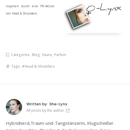
inspiriert durch eine PR-Aktion
von Head & Shoulders
Categories:
Blog
,
Haare
,
Parfum
Tags:
Head & Shoulders
Written by:
She-Lynx
All posts by the author
Hybridnerd,Traum-und-Tangotänzerin, Klugscheißer.