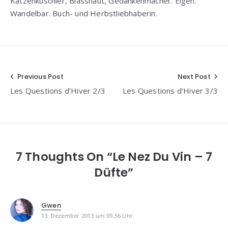
Katzenkuschler, Blasshaut, Gedankenmacher. Eigen.
Wandelbar. Buch- und Herbstliebhaberin.
Beitragsnavigation
Previous Post
Next Post
Les Questions d’Hiver 2/3
Les Questions d’Hiver 3/3
7 Thoughts On “Le Nez Du Vin – 7
Düfte”
Gwen
13. Dezember 2013 um 09:56 Uhr