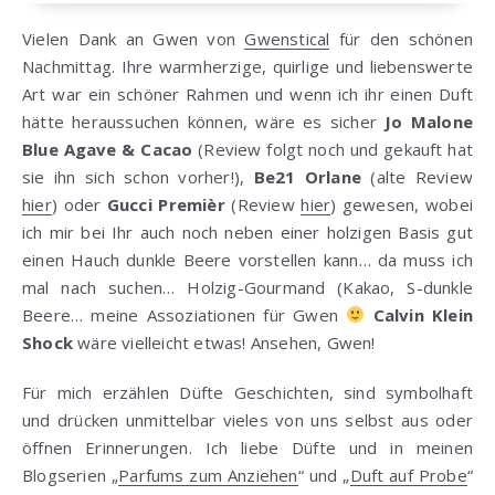
Vielen Dank an Gwen von
Gwenstical
für den schönen
Nachmittag. Ihre warmherzige, quirlige und liebenswerte
Art war ein schöner Rahmen und wenn ich ihr einen Duft
hätte heraussuchen können, wäre es sicher
Jo Malone
Blue Agave & Cacao
(Review folgt noch und gekauft hat
sie ihn sich schon vorher!),
Be21 Orlane
(alte Review
hier
) oder
Gucci Premièr
(Review
hier
) gewesen, wobei
ich mir bei Ihr auch noch neben einer holzigen Basis gut
einen Hauch dunkle Beere vorstellen kann… da muss ich
mal nach suchen… Holzig-Gourmand (Kakao, S-dunkle
Beere… meine Assoziationen für Gwen
Calvin Klein
Shock
wäre vielleicht etwas! Ansehen, Gwen!
Für mich erzählen Düfte Geschichten, sind symbolhaft
und drücken unmittelbar vieles von uns selbst aus oder
öffnen Erinnerungen. Ich liebe Düfte und in meinen
Blogserien „
Parfums zum Anziehen
“ und „
Duft auf Probe
“