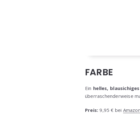
FARBE
Ein
helles, blausichiges
überraschenderweise ma
Preis:
9,95 € bei
Amazo