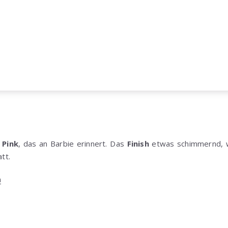
 Pink
, das an Barbie erinnert. Das
Finish
etwas schimmernd, wi
tt.
n